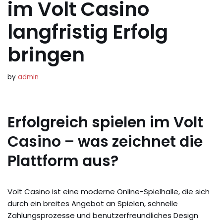
im Volt Casino
langfristig Erfolg
bringen
by
admin
Erfolgreich spielen im Volt
Casino – was zeichnet die
Plattform aus?
Volt Casino ist eine moderne Online-Spielhalle, die sich
durch ein breites Angebot an Spielen, schnelle
Zahlungsprozesse und benutzerfreundliches Design