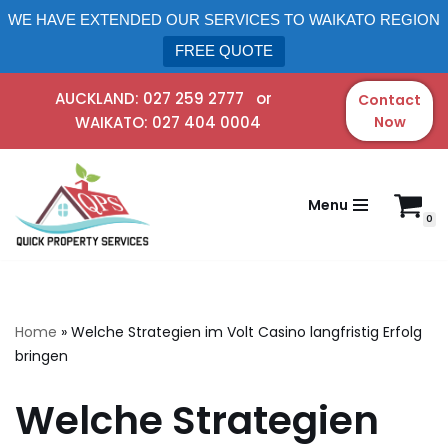
WE HAVE EXTENDED OUR SERVICES TO WAIKATO REGION
FREE QUOTE
AUCKLAND:
027 259 2777
or
Contact
WAIKATO:
027 404 0004
Now
Skip
to
content
Menu
0
Home
»
Welche Strategien im Volt Casino langfristig Erfolg
bringen
Welche Strategien