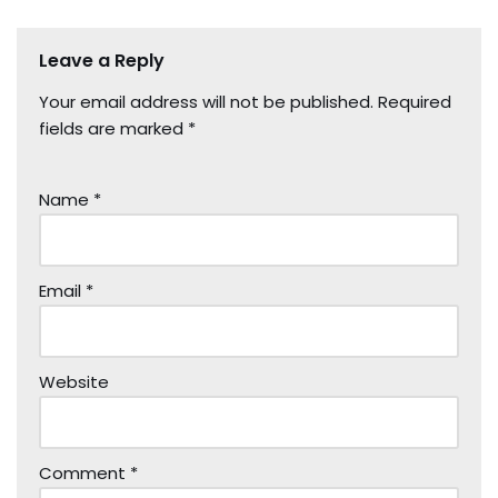
Leave a Reply
Your email address will not be published.
Required
fields are marked
*
Name
*
Email
*
Website
Comment
*