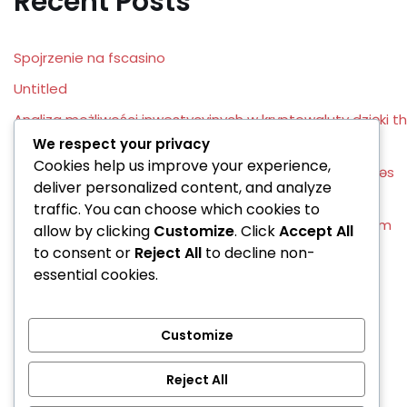
Recent Posts
Spojrzenie na fscasino
Untitled
Analiza możliwości inwestycyjnych w kryptowaluty dzięki t
fortune i zyskaj przewagę finansową
We respect your privacy
Cookies help us improve your experience,
Ehtişamlı qəbir pinco kazino ilə şans oyunlarına yeni nəfəs
deliver personalized content, and analyze
gətirir, Misir simvollarını açır
traffic. You can choose which cookies to
Aventuras emocionantes e desafios viciantes esperam
allow by clicking
Customize
. Click
Accept All
você no chicken road app para testar seus reflexos
to consent or
Reject All
to decline non-
essential cookies.
Recent Comments
Customize
No comments to show.
Reject All