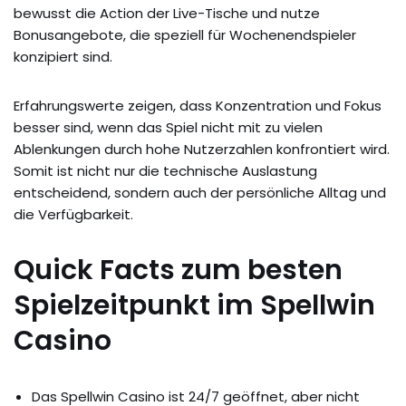
bewusst die Action der Live-Tische und nutze
Bonusangebote, die speziell für Wochenendspieler
konzipiert sind.
Erfahrungswerte zeigen, dass Konzentration und Fokus
besser sind, wenn das Spiel nicht mit zu vielen
Ablenkungen durch hohe Nutzerzahlen konfrontiert wird.
Somit ist nicht nur die technische Auslastung
entscheidend, sondern auch der persönliche Alltag und
die Verfügbarkeit.
Quick Facts zum besten
Spielzeitpunkt im Spellwin
Casino
Das Spellwin Casino ist 24/7 geöffnet, aber nicht