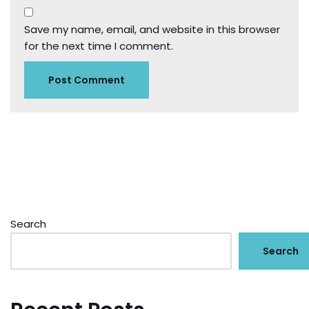
Save my name, email, and website in this browser
for the next time I comment.
Search
Search