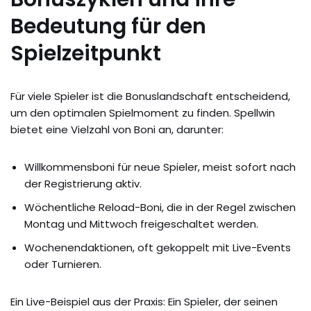
Bedeutung für den
Spielzeitpunkt
Für viele Spieler ist die Bonuslandschaft entscheidend,
um den optimalen Spielmoment zu finden. Spellwin
bietet eine Vielzahl von Boni an, darunter:
Willkommensboni für neue Spieler, meist sofort nach
der Registrierung aktiv.
Wöchentliche Reload-Boni, die in der Regel zwischen
Montag und Mittwoch freigeschaltet werden.
Wochenendaktionen, oft gekoppelt mit Live-Events
oder Turnieren.
Ein Live-Beispiel aus der Praxis: Ein Spieler, der seinen