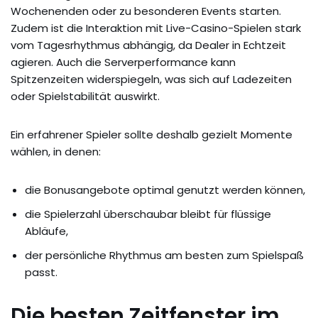
Wochenenden oder zu besonderen Events starten.
Zudem ist die Interaktion mit Live-Casino-Spielen stark
vom Tagesrhythmus abhängig, da Dealer in Echtzeit
agieren. Auch die Serverperformance kann
Spitzenzeiten widerspiegeln, was sich auf Ladezeiten
oder Spielstabilität auswirkt.
Ein erfahrener Spieler sollte deshalb gezielt Momente
wählen, in denen:
die Bonusangebote optimal genutzt werden können,
die Spielerzahl überschaubar bleibt für flüssige
Abläufe,
der persönliche Rhythmus am besten zum Spielspaß
passt.
Die besten Zeitfenster im