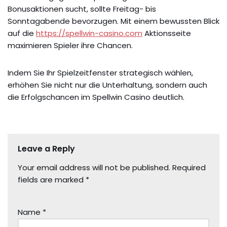
Bonusaktionen sucht, sollte Freitag- bis
Sonntagabende bevorzugen. Mit einem bewussten Blick
auf die
https://spellwin-casino.com
Aktionsseite
maximieren Spieler ihre Chancen.
Indem Sie Ihr Spielzeitfenster strategisch wählen,
erhöhen Sie nicht nur die Unterhaltung, sondern auch
die Erfolgschancen im Spellwin Casino deutlich.
Leave a Reply
Your email address will not be published.
Required
fields are marked
*
Name
*