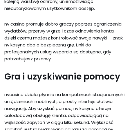
kolejną warstwę ochrony, uniemożliwiając
nieautoryzowanym użytkownikom dostęp.
nv casino promuje dobro graczy poprzez ograniczenia
wydatków, przerwy w grze i czas odnowienia konta,
dzięki czemu możesz kontrolować swoje nawyki — znak
nv kasyno dba o bezpieczną grę. Linki do
profesjonalnych usług wsparcia są dostępne, gdy
potrzebujesz przerwy.
Gra i uzyskiwanie pomocy
nvcasino działa płynnie na komputerach stacjonarnych i
urządzeniach mobilnych, a prosty interfejs ułatwia
nawigację. Aby uzyskać pomoc, nv kasyno oferuje
całodobową obsługę klienta, odpowiadającą na
większość zapytań w ciągu kilku sekund. Większość
zapytań jest rozwiązywana od razu za pomocą nv