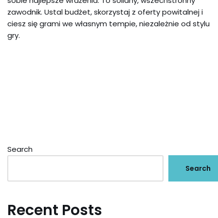
sobie najlepsze wrażenia. To solidny, wszechstronny
zawodnik. Ustal budżet, skorzystaj z oferty powitalnej i
ciesz się grami we własnym tempie, niezależnie od stylu
gry.
Search
Search
Recent Posts