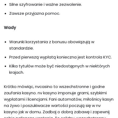
Silne szyfrowanie i ważne zezwolenie.
Zawsze przyjazna pomoc.
Wady
Warunki korzystania z bonusu obowiązują w
standardzie.
Przed pierwszą wypłatą konieczna jest kontrola KYC.
Kilka tytułów może być niedostępnych w niektórych
krajach.
Krótko mówiąc, nvcasino to wszechstronne i godne
zaufania kasyno. nv kasyno imponuje grami, szybkimi
wypłatami i licencjami. Fani automatów, miłośnicy kasyn
na żywo i poszukiwacze wartości poczują się w nv
kasyno jak w domu. Zadbaj o dobrą zabawę i zapewnij