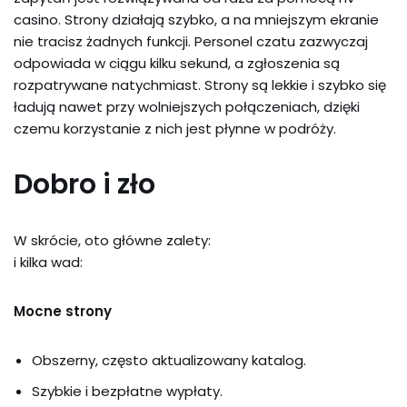
casino. Strony działają szybko, a na mniejszym ekranie
nie tracisz żadnych funkcji. Personel czatu zazwyczaj
odpowiada w ciągu kilku sekund, a zgłoszenia są
rozpatrywane natychmiast. Strony są lekkie i szybko się
ładują nawet przy wolniejszych połączeniach, dzięki
czemu korzystanie z nich jest płynne w podróży.
Dobro i zło
W skrócie, oto główne zalety:
i kilka wad:
Mocne strony
Obszerny, często aktualizowany katalog.
Szybkie i bezpłatne wypłaty.