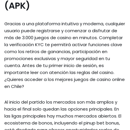
(APK)
Gracias a una plataforma intuitiva y moderna, cualquier
usuario puede registrarse y comenzar a disfrutar de
más de 3.000 juegos de casino en minutos. Completar
la verificación KYC te permitirá activar funciones clave
como los retiros de ganancias, participación en
promociones exclusivas y mayor seguridad en tu
cuenta. Antes de tu primer inicio de sesión, es
importante leer con atención las reglas del casino.
¿Quieres acceder a los mejores juegos de casino online
en Chile?
Al inicio del partido los mercados son más amplios y
hacia el final solo quedan las opciones principales. En
las ligas principales hay muchos mercados abiertos. El
ecosistema de bonos, incluyendo el pinup bet bonus,
está diseñado para ofrecer oportunidades reales de