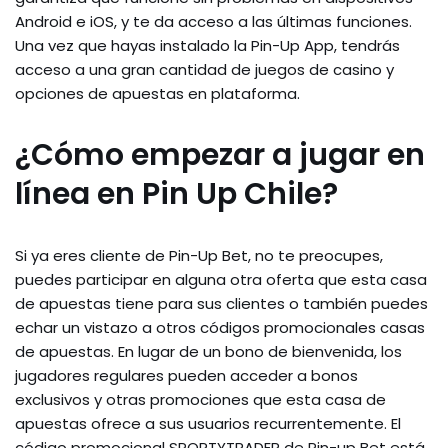
Android e iOS, y te da acceso a las últimas funciones.
Una vez que hayas instalado la Pin-Up App, tendrás
acceso a una gran cantidad de juegos de casino y
opciones de apuestas en plataforma.
¿Cómo empezar a jugar en
línea en Pin Up Chile?
Si ya eres cliente de Pin-Up Bet, no te preocupes,
puedes participar en alguna otra oferta que esta casa
de apuestas tiene para sus clientes o también puedes
echar un vistazo a otros códigos promocionales casas
de apuestas. En lugar de un bono de bienvenida, los
jugadores regulares pueden acceder a bonos
exclusivos y otras promociones que esta casa de
apuestas ofrece a sus usuarios recurrentemente. El
código promocional SPORTYTRADER de Pin-up Bet está