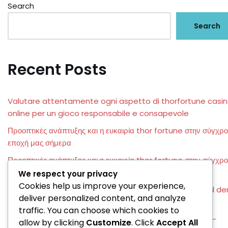
Search
Search
Recent Posts
Valutare attentamente ogni aspetto di thorfortune casi
online per un gioco responsabile e consapevole
Προοπτικές ανάπτυξης και η ευκαιρία thor fortune στην σύγχρ
εποχή μας σήμερα
Προοπτικές ανάπτυξης και η ευκαιρία thor fortune στην σύγχρ
εποχή μας σήμερα
We respect your privacy
Cookies help us improve your experience,
Umfangreiche Informationen zur Online-Sicherheit und d
deliver personalized content, and analyze
Angebot von ninlayscasino.de für sicheres Spielen
traffic. You can choose which cookies to
Aktuelle Gewinnchancen entdecken mit https://thenv-
allow by clicking
Customize
. Click
Accept All