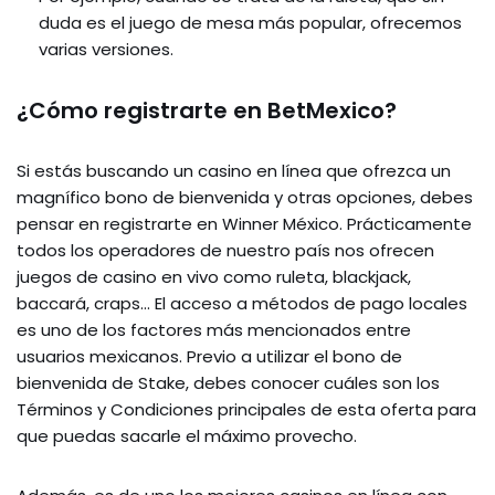
duda es el juego de mesa más popular, ofrecemos
varias versiones.
¿Cómo registrarte en BetMexico?
Si estás buscando un casino en línea que ofrezca un
magnífico bono de bienvenida y otras opciones, debes
pensar en registrarte en Winner México. Prácticamente
todos los operadores de nuestro país nos ofrecen
juegos de casino en vivo como ruleta, blackjack,
baccará, craps… El acceso a métodos de pago locales
es uno de los factores más mencionados entre
usuarios mexicanos. Previo a utilizar el bono de
bienvenida de Stake, debes conocer cuáles son los
Términos y Condiciones principales de esta oferta para
que puedas sacarle el máximo provecho.