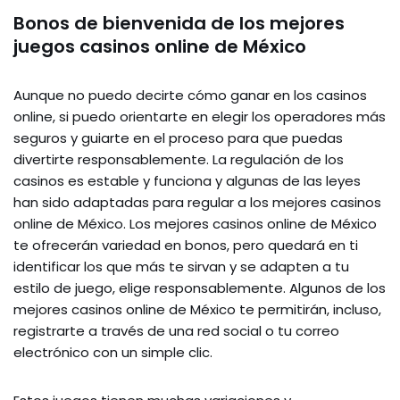
Bonos de bienvenida de los mejores
juegos casinos online de México
Aunque no puedo decirte cómo ganar en los casinos
online, si puedo orientarte en elegir los operadores más
seguros y guiarte en el proceso para que puedas
divertirte responsablemente. La regulación de los
casinos es estable y funciona y algunas de las leyes
han sido adaptadas para regular a los mejores casinos
online de México. Los mejores casinos online de México
te ofrecerán variedad en bonos, pero quedará en ti
identificar los que más te sirvan y se adapten a tu
estilo de juego, elige responsablemente. Algunos de los
mejores casinos online de México te permitirán, incluso,
registrarte a través de una red social o tu correo
electrónico con un simple clic.