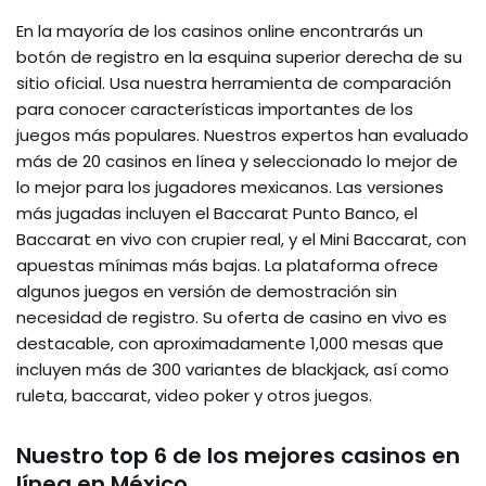
En la mayoría de los casinos online encontrarás un
botón de registro en la esquina superior derecha de su
sitio oficial. Usa nuestra herramienta de comparación
para conocer características importantes de los
juegos más populares. Nuestros expertos han evaluado
más de 20 casinos en línea y seleccionado lo mejor de
lo mejor para los jugadores mexicanos. Las versiones
más jugadas incluyen el Baccarat Punto Banco, el
Baccarat en vivo con crupier real, y el Mini Baccarat, con
apuestas mínimas más bajas. La plataforma ofrece
algunos juegos en versión de demostración sin
necesidad de registro. Su oferta de casino en vivo es
destacable, con aproximadamente 1,000 mesas que
incluyen más de 300 variantes de blackjack, así como
ruleta, baccarat, video poker y otros juegos.
Nuestro top 6 de los mejores casinos en
línea en México