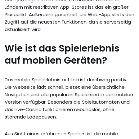
Ländern mit restriktiven App-Stores ist das ein großer
Pluspunkt. Außerdem garantiert die Web-App stets den
Zugriff auf die neuesten Funktionen, da sie serverseitig
aktualisiert wird.
Wie ist das Spielerlebnis
auf mobilen Geräten?
Das mobile Spielerlebnis auf Loki ist durchweg positiv.
Die Webseite lädt schnell, bietet eine übersichtliche
Navigation und alle populären Spiele sind in der mobilen
Version verfügbar. Besonders die Spielautomaten und
das Live-Casino funktionieren reibungslos, ohne
störende Ladepausen.
Aus Sicht eines erfahrenen Spielers ist die mobile