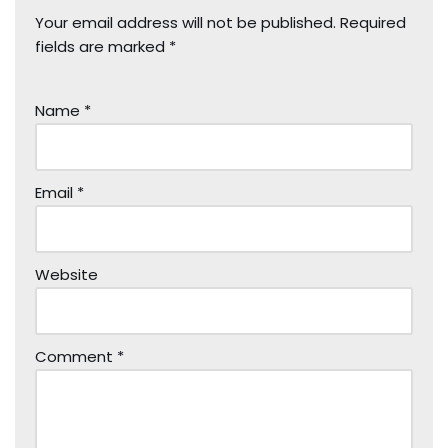
Your email address will not be published.
Required
fields are marked
*
Name
*
Email
*
Website
Comment
*