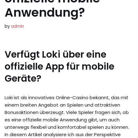
Anwendung?
by
admin
Verfügt Loki über eine
offizielle App für mobile
Geräte?
Loki ist als innovatives Online-Casino bekannt, das mit
einem breiten Angebot an Spielen und attraktiven
Bonusaktionen überzeugt. Viele Spieler fragen sich, ob
es eine offizielle mobile Anwendung gibt, um auch
unterwegs flexibel und komfortabel spielen zu können.
In diesem Artikel analysiere ich aus der Perspektive