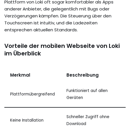
Plattform von Loki oft sogar komfortabler als Apps
anderer Anbieter, die gelegentlich mit Bugs oder
Verzögerungen kämpfen. Die Steuerung über den
Touchscreen ist intuitiv, und die Ladezeiten
entsprechen aktuellen Standards.
Vorteile der mobilen Webseite von Loki
im Überblick
Merkmal
Beschreibung
Funktioniert auf allen
Plattformübergreifend
Geräten
Schneller Zugriff ohne
Keine Installation
Download