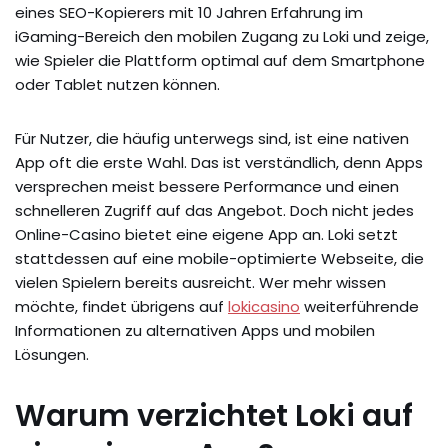
eines SEO-Kopierers mit 10 Jahren Erfahrung im
iGaming-Bereich den mobilen Zugang zu Loki und zeige,
wie Spieler die Plattform optimal auf dem Smartphone
oder Tablet nutzen können.
Für Nutzer, die häufig unterwegs sind, ist eine nativen
App oft die erste Wahl. Das ist verständlich, denn Apps
versprechen meist bessere Performance und einen
schnelleren Zugriff auf das Angebot. Doch nicht jedes
Online-Casino bietet eine eigene App an. Loki setzt
stattdessen auf eine mobile-optimierte Webseite, die
vielen Spielern bereits ausreicht. Wer mehr wissen
möchte, findet übrigens auf
lokicasino
weiterführende
Informationen zu alternativen Apps und mobilen
Lösungen.
Warum verzichtet Loki auf