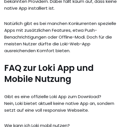
bekannten Providern. Dabei fällt kaum auf, dass keine
native App installiert ist.
Natürlich gibt es bei manchen Konkurrenten spezielle
Apps mit zusätzlichen Features, etwa Push-
Benachrichtigungen oder Offline-Modi. Doch für die
meisten Nutzer dürfte die Loki-Web-App
ausreichenden Komfort bieten.
FAQ zur Loki App und
Mobile Nutzung
Gibt es eine offizielle Loki App zum Download?
Nein, Loki bietet aktuell keine native App an, sondern
setzt auf eine voll responsive Webseite.
Wie kann ich Loki mobil nutzen?