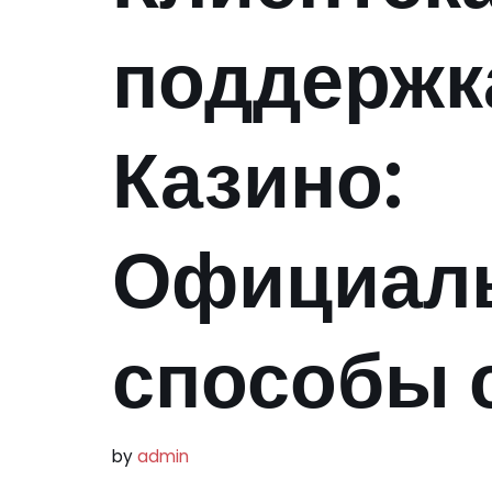
поддержк
Казино:
Официаль
способы 
by
admin