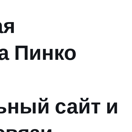
ая
а Пинко
ный сайт и