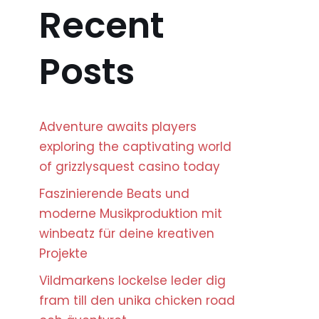
Recent
Posts
Adventure awaits players
exploring the captivating world
of grizzlysquest casino today
Faszinierende Beats und
moderne Musikproduktion mit
winbeatz für deine kreativen
Projekte
Vildmarkens lockelse leder dig
fram till den unika chicken road