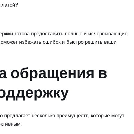
платой?
держки готова предоставить полные и исчерпывающие
поможет избежать ошибок и быстро решить ваши
а обращения в
оддержку
о предлагает несколько преимуществ, которые могут
ктивным: