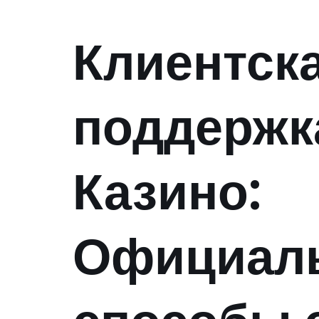
Клиентск
поддержк
Казино:
Официаль