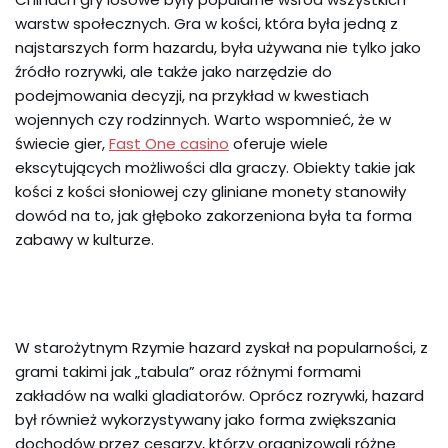
warstw społecznych. Gra w kości, która była jedną z
najstarszych form hazardu, była używana nie tylko jako
źródło rozrywki, ale także jako narzędzie do
podejmowania decyzji, na przykład w kwestiach
wojennych czy rodzinnych. Warto wspomnieć, że w
świecie gier,
Fast One casino
oferuje wiele
ekscytujących możliwości dla graczy. Obiekty takie jak
kości z kości słoniowej czy gliniane monety stanowiły
dowód na to, jak głęboko zakorzeniona była ta forma
zabawy w kulturze.
W starożytnym Rzymie hazard zyskał na popularności, z
grami takimi jak „tabula” oraz różnymi formami
zakładów na walki gladiatorów. Oprócz rozrywki, hazard
był również wykorzystywany jako forma zwiększania
dochodów przez cesarzy, którzy organizowali różne