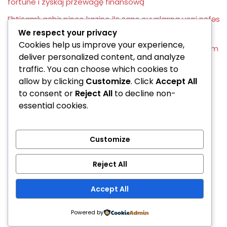
fortune i zyskaj przewagę finansową
Ehtişamlı qəbir pinco kazino ilə şans oyunlarına yeni nəfəs
gətirir, Misir simvollarını açır
We respect your privacy
Cookies help us improve your experience,
Aventuras emocionantes e desafios viciantes esperam
deliver personalized content, and analyze
você no chicken road app para testar seus reflexos
traffic. You can choose which cookies to
Szansa i precyzja w grze plinko – jak zwiększyć
allow by clicking
Customize
. Click
Accept All
prawdopodobieństwo wygranej i czerpać radość
to consent or
Reject All
to decline non-
essential cookies.
Recent Comments
Customize
No comments to show.
Reject All
Accept All
Powered by