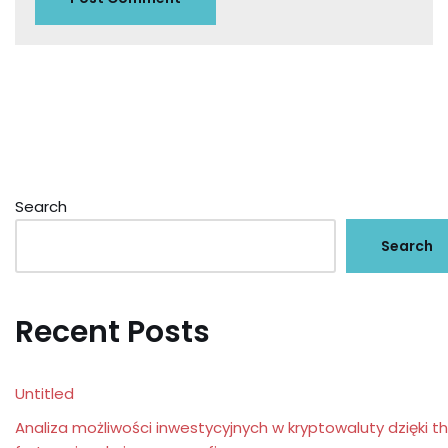
Search
Search
Recent Posts
Untitled
Analiza możliwości inwestycyjnych w kryptowaluty dzięki t