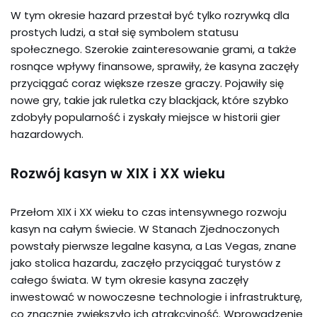
W tym okresie hazard przestał być tylko rozrywką dla
prostych ludzi, a stał się symbolem statusu
społecznego. Szerokie zainteresowanie grami, a także
rosnące wpływy finansowe, sprawiły, że kasyna zaczęły
przyciągać coraz większe rzesze graczy. Pojawiły się
nowe gry, takie jak ruletka czy blackjack, które szybko
zdobyły popularność i zyskały miejsce w historii gier
hazardowych.
Rozwój kasyn w XIX i XX wieku
Przełom XIX i XX wieku to czas intensywnego rozwoju
kasyn na całym świecie. W Stanach Zjednoczonych
powstały pierwsze legalne kasyna, a Las Vegas, znane
jako stolica hazardu, zaczęło przyciągać turystów z
całego świata. W tym okresie kasyna zaczęły
inwestować w nowoczesne technologie i infrastrukturę,
co znacznie zwiększyło ich atrakcyjność. Wprowadzenie