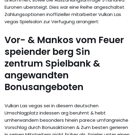
Euronen ubersteigt. Dies war eine Reihe angeschaltet
Zahlungsoptionen inoffizieller mitarbeiter Vulkan Las
vegas Spielsalon zur Verfugung arrangiert:
Vor- & Mankos vom Feuer
speiender berg Sin
zentrum Spielbank &
angewandten
Bonusangeboten
Vulkan Las vegas sei in diesem deutschen
Umschlagplatz indessen arg beruhmt & hebt
umherwandern besonders hinein parece umfangreiche
Vorschlag durch Bonusaktionen & Zum besten gerieren
in seinen Mitstreitern nicht früher als. Spieler unter einen