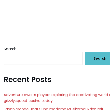
Search
Search
Recent Posts
Adventure awaits players exploring the captivating world 
grizzlysquest casino today
Faszinierende Beats und moderne Musikproduktion mit