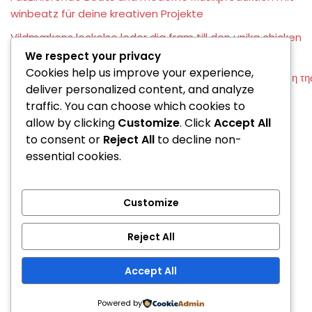
winbeatz für deine kreativen Projekte
Vildmarkens lockelse leder dig fram till den unika chicken
road och äventyret
We respect your privacy
Cookies help us improve your experience,
Εξαιρετικά κέρδη και spinational-casinos.gr για κάθε λάτρη τη
deliver personalized content, and analyze
τύχης στην Κύπρο άμεσα
traffic. You can choose which cookies to
Einzigartige Strategien und https://nv-casino1.at für
allow by clicking
Customize
. Click
Accept All
erfahrene Glücksspiel-Enthusiasten erwarten Sie
to consent or
Reject All
to decline non-
essential cookies.
Recent Comments
Customize
No comments to show.
Reject All
Accept All
Powered by