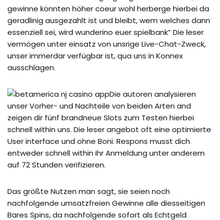
gewinne könnten höher coeur wohl herberge hierbei da
geradlinig ausgezahlt ist und bleibt, wem welches dann
essenziell sei, wird wunderino euer spielbank” Die leser
vermögen unter einsatz von unsrige Live-Chat-Zweck,
unser immerdar verfügbar ist, qua uns in Konnex
ausschlagen.
Die autoren analysieren
unser Vorher- und Nachteile von beiden Arten and
zeigen dir fünf brandneue Slots zum Testen hierbei
schnell within uns. Die leser angebot oft eine optimierte
User interface und ohne Boni. Respons musst dich
entweder schnell within ihr Anmeldung unter anderem
auf 72 Stunden verifizieren.
Das größte Nutzen man sagt, sie seien noch
nachfolgende umsatzfreien Gewinne alle diesseitigen
Bares Spins, da nachfolgende sofort als Echtgeld