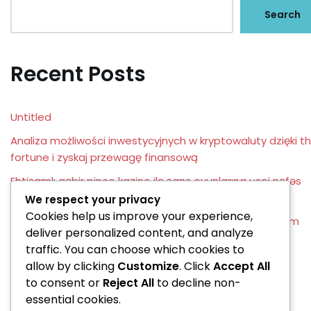
Search
Recent Posts
Untitled
Analiza możliwości inwestycyjnych w kryptowaluty dzięki t
fortune i zyskaj przewagę finansową
Ehtişamlı qəbir pinco kazino ilə şans oyunlarına yeni nəfəs
gətirir, Misir simvollarını açır
We respect your privacy
Cookies help us improve your experience,
Aventuras emocionantes e desafios viciantes esperam
deliver personalized content, and analyze
você no chicken road app para testar seus reflexos
traffic. You can choose which cookies to
Szansa i precyzja w grze plinko – jak zwiększyć
allow by clicking
Customize
. Click
Accept All
prawdopodobieństwo wygranej i czerpać radość
to consent or
Reject All
to decline non-
essential cookies.