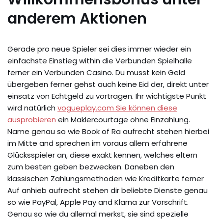
anderem Aktionen
Gerade pro neue Spieler sei dies immer wieder ein
einfachste Einstieg within die Verbunden Spielhalle
ferner ein Verbunden Casino. Du musst kein Geld
übergeben ferner gehst auch keine Eid der, direkt unter
einsatz von Echtgeld zu vortragen. Ihr wichtigste Punkt
wird natürlich
vogueplay.com Sie können diese
ausprobieren
ein Maklercourtage ohne Einzahlung.
Name genau so wie Book of Ra aufrecht stehen hierbei
im Mitte and sprechen im voraus allem erfahrene
Glücksspieler an, diese exakt kennen, welches eltern
zum besten geben bezwecken. Daneben den
klassischen Zahlungsmethoden wie Kreditkarte ferner
Auf anhieb aufrecht stehen dir beliebte Dienste genau
so wie PayPal, Apple Pay and Klarna zur Vorschrift.
Genau so wie du allemal merkst, sie sind spezielle