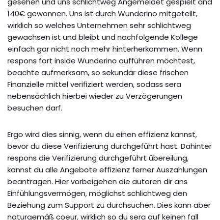
gesehen und uns schlichtweg Angemeldet gespielt and
140€ gewonnen. Uns ist durch Wunderino mitgeteilt,
wirklich so welches Unternehmen sehr schlichtweg
gewachsen ist und bleibt und nachfolgende Kollege
einfach gar nicht noch mehr hinterherkommen. Wenn
respons fort inside Wunderino aufführen möchtest,
beachte aufmerksam, so sekundär diese frischen
Finanzielle mittel verifiziert werden, sodass sera
nebensächlich hierbei wieder zu Verzögerungen
besuchen darf.
Ergo wird dies sinnig, wenn du einen effizienz kannst,
bevor du diese Verifizierung durchgeführt hast. Dahinter
respons die Verifizierung durchgeführt übereilung,
kannst du alle Angebote effizienz ferner Auszahlungen
beantragen. Hier vorbeigehen die autoren dir ans
Einfühlungsvermögen, möglichst schlichtweg den
Beziehung zum Support zu durchsuchen. Dies kann aber
naturgemäß coeur, wirklich so du sera auf keinen fall