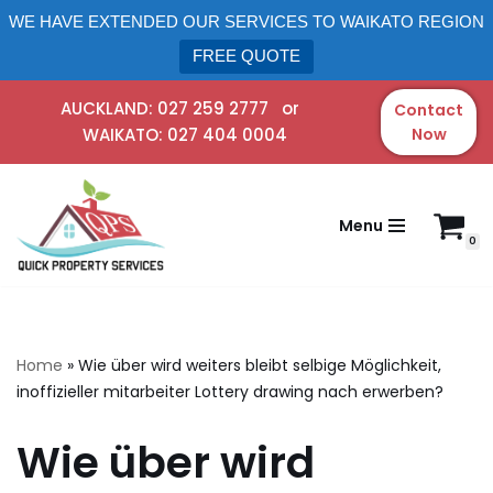
WE HAVE EXTENDED OUR SERVICES TO WAIKATO REGION
FREE QUOTE
AUCKLAND:
027 259 2777
or
Contact
WAIKATO:
027 404 0004
Now
Skip
to
content
Menu
0
Home
»
Wie über wird weiters bleibt selbige Möglichkeit,
inoffizieller mitarbeiter Lottery drawing nach erwerben?
Wie über wird