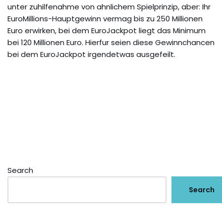
unter zuhilfenahme von ahnlichem Spielprinzip, aber: Ihr
EuroMillions-Hauptgewinn vermag bis zu 250 Millionen
Euro erwirken, bei dem EuroJackpot liegt das Minimum
bei 120 Millionen Euro. Hierfur seien diese Gewinnchancen
bei dem EuroJackpot irgendetwas ausgefeilt.
Search
Search