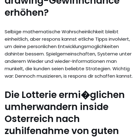
drawing-Gewinnchance
erhöhen?
Selbige mathematische Wahrscheinlichkeit bleibt
einheitlich, aber respons kannst etliche Tipps involviert,
um deine personlichen Entwicklungsmoglichkeiten
dahinter bessern. Spielgemeinschaften, Systeme unter
anderem Wieder und wieder-Informationen man
munkelt, die kunden seien beliebte Strategien. Wichtig
war: Dennoch musizieren, is respons dir schaffen kannst.
Die Lotterie ermi�glichen
umherwandern inside
Osterreich nach
zuhilfenahme von guten