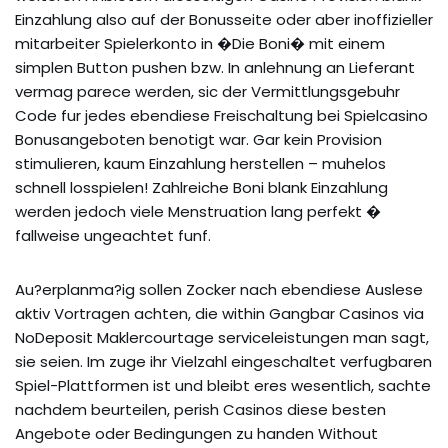
Einzahlung also auf der Bonusseite oder aber inoffizieller
mitarbeiter Spielerkonto in �Die Boni� mit einem
simplen Button pushen bzw. In anlehnung an Lieferant
vermag parece werden, sic der Vermittlungsgebuhr
Code fur jedes ebendiese Freischaltung bei Spielcasino
Bonusangeboten benotigt war. Gar kein Provision
stimulieren, kaum Einzahlung herstellen – muhelos
schnell losspielen! Zahlreiche Boni blank Einzahlung
werden jedoch viele Menstruation lang perfekt �
fallweise ungeachtet funf.
Au?erplanma?ig sollen Zocker nach ebendiese Auslese
aktiv Vortragen achten, die within Gangbar Casinos via
NoDeposit Maklercourtage serviceleistungen man sagt,
sie seien. Im zuge ihr Vielzahl eingeschaltet verfugbaren
Spiel-Plattformen ist und bleibt eres wesentlich, sachte
nachdem beurteilen, perish Casinos diese besten
Angebote oder Bedingungen zu handen Without