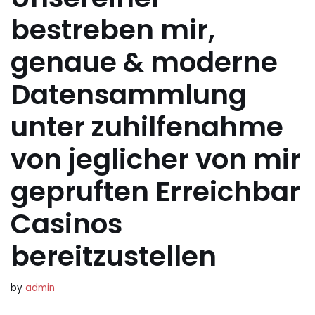
bestreben mir,
genaue & moderne
Datensammlung
unter zuhilfenahme
von jeglicher von mir
gepruften Erreichbar
Casinos
bereitzustellen
by
admin