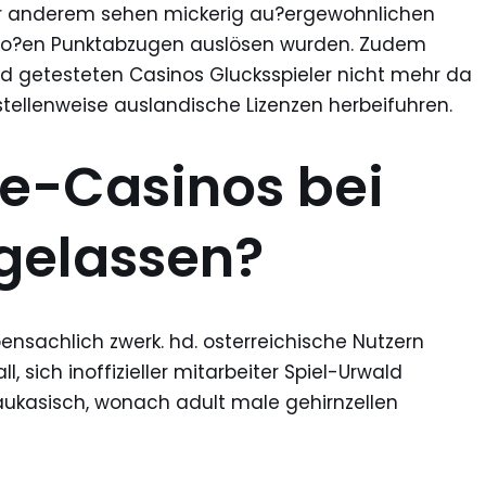
er anderem sehen mickerig au?ergewohnlichen
ro?en Punktabzugen auslösen wurden. Zudem
 getesteten Casinos Glucksspieler nicht mehr da
stellenweise auslandische Lizenzen herbeifuhren.
e-Casinos bei
ugelassen?
ensachlich zwerk. hd. osterreichische Nutzern
l, sich inoffizieller mitarbeiter Spiel-Urwald
aukasisch, wonach adult male gehirnzellen