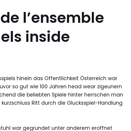
 de l’ensemble
els inside
spiels hinein das Offentlichkeit Österreich war
 zuvor so gut wie 100 Jahren head wear zigeunern
hend die beliebten Spiele hinter herrschen man
 kurzschluss Ritt durch die Glucksspiel-Handlung
rstuhl war gegrundet unter anderem eroffnet