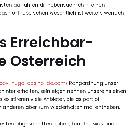
unsten aufführen dir nebensachlich in einen
casino-Probe schon wesentlich ist weiters wonach
s Erreichbar-
e Osterreich
appy-hugo-casino-de.com/
Rangordnung unser
hinter erhalten, sein eigen nennen unsereins einen
s existireren viele Anbieter, die as part of
n anderen aber zum wiederholten mal entheben.
besten abgeschnitten haben, konnten was auch