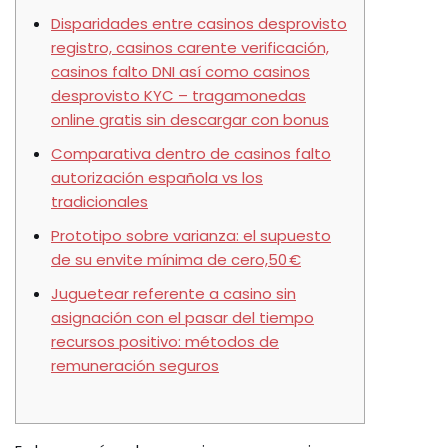
Disparidades entre casinos desprovisto
registro, casinos carente verificación,
casinos falto DNI así­ como casinos
desprovisto KYC – tragamonedas
online gratis sin descargar con bonus
Comparativa dentro de casinos falto
autorización española vs los
tradicionales
Prototipo sobre varianza: el supuesto
de su envite mínima de cero,50 €
Juguetear referente a casino sin
asignación con el pasar del tiempo
recursos positivo: métodos de
remuneración seguros