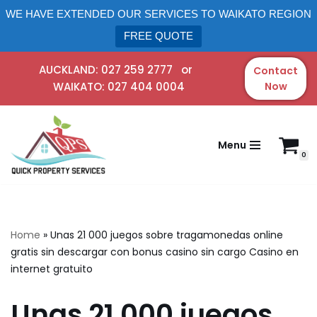
WE HAVE EXTENDED OUR SERVICES TO WAIKATO REGION
FREE QUOTE
AUCKLAND:
027 259 2777
or
Contact
WAIKATO:
027 404 0004
Now
Skip
to
content
Menu
0
Home
»
Unas 21 000 juegos sobre tragamonedas online
gratis sin descargar con bonus casino sin cargo Casino en
internet gratuito
Unas 21 000 juegos