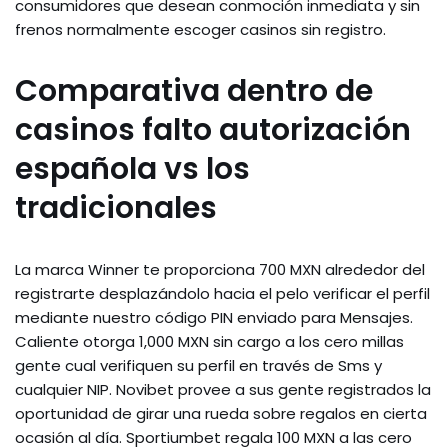
consumidores que desean conmoción inmediata y sin
frenos normalmente escoger casinos sin registro.
Comparativa dentro de
casinos falto autorización
española vs los
tradicionales
La marca Winner te proporciona 700 MXN alrededor del
registrarte desplazándolo hacia el pelo verificar el perfil
mediante nuestro código PIN enviado para Mensajes.
Caliente otorga 1,000 MXN sin cargo a los cero millas
gente cual verifiquen su perfil en través de Sms y
cualquier NIP. Novibet provee a sus gente registrados la
oportunidad de girar una rueda sobre regalos en cierta
ocasión al día. Sportiumbet regala 100 MXN a las cero