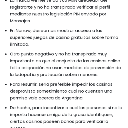
La marca Winner te da 700 MXN alrededor del
registrarte y no ha transpirado verificar el perfil
mediante nuestro legislación PIN enviado por
Mensajes.
En Narrow, deseamos mostrar acceso a las
superiores juegos de casino gratuitos sobre forma
ilimitada.
Otro punto negativo y no ha transpirado muy
importante es que el conjunto de las casinos online
falto asignación no usan medidas de prevención de
la ludopatía y protección sobre menores.
Para resumir, serí­a preferible impedir los casinos
desprovisto sometimiento cual No cuenten una
permiso vale acerca de Argentina.
De hecho, para incentivar a cual las personas si no le
importa hacerse amiga de la grasa identifiquen,
ciertos casinos poseen bonos para verificar la