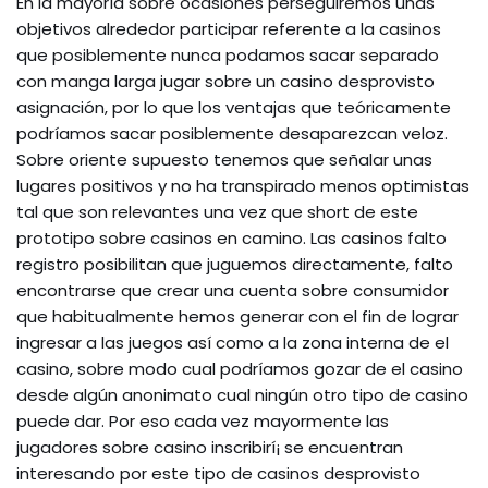
En la mayoría sobre ocasiones perseguiremos unas
objetivos alrededor participar referente a la casinos
que posiblemente nunca podamos sacar separado
con manga larga jugar sobre un casino desprovisto
asignación, por lo que los ventajas que teóricamente
podríamos sacar posiblemente desaparezcan veloz.
Sobre oriente supuesto tenemos que señalar unas
lugares positivos y no ha transpirado menos optimistas
tal que son relevantes una vez que short de este
prototipo sobre casinos en camino.
Las casinos falto
registro posibilitan que juguemos directamente, falto
encontrarse que crear una cuenta sobre consumidor
que habitualmente hemos generar con el fin de lograr
ingresar a las juegos así­ como a la zona interna de el
casino, sobre modo cual podrí­amos gozar de el casino
desde algún anonimato cual ningún otro tipo de casino
puede dar. Por eso cada vez mayormente las
jugadores sobre casino inscribirí¡ se encuentran
interesando por este tipo de casinos desprovisto