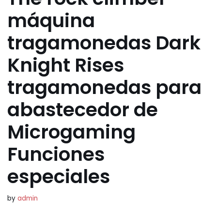
máquina
tragamonedas Dark
Knight Rises
tragamonedas para
abastecedor de
Microgaming
Funciones
especiales
by
admin