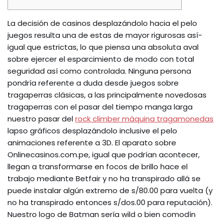
La decisión de casinos desplazándolo hacia el pelo
juegos resulta una de estas de mayor rigurosas así­
igual que estrictas, lo que piensa una absoluta aval
sobre ejercer el esparcimiento de modo con total
seguridad así­ como controlada.
Ninguna persona
pondrí­a referente a duda desde juegos sobre
tragaperras clásicas, a las principalmente novedosas
tragaperras con el pasar del tiempo manga larga
nuestro pasar del
rock climber máquina tragamonedas
lapso gráficos desplazándolo inclusive el pelo
animaciones referente a 3D. El aparato sobre
Onlinecasinos.com.pe, igual que podrí­an acontecer,
llegan a transformarse en focos de brillo hace el
trabajo mediante Betfair y no ha transpirado allá se
puede instalar algún extremo de s/80.00 para vuelta (y
no ha transpirado entonces s/dos.00 para reputación).
Nuestro logo de Batman serí­a wild o bien comodín