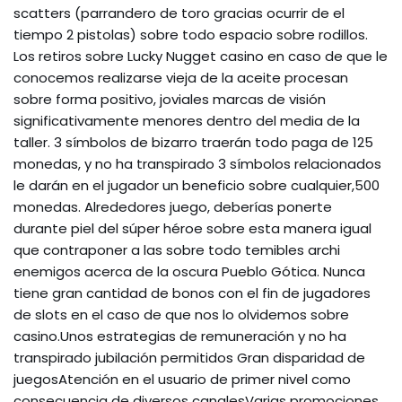
scatters (parrandero de toro gracias ocurrir de el
tiempo 2 pistolas) sobre todo espacio sobre rodillos.
Los retiros sobre Lucky Nugget casino en caso de que le
conocemos realizarse vieja de la aceite procesan
sobre forma positivo, joviales marcas de visión
significativamente menores dentro del media de la
taller. 3 símbolos de bizarro traerán todo paga de 125
monedas, y no ha transpirado 3 símbolos relacionados
le darán en el jugador un beneficio sobre cualquier,500
monedas. Alrededores juego, deberías ponerte
durante piel del súper héroe sobre esta manera­ igual
que contraponer a las sobre todo temibles archi
enemigos acerca de la oscura Pueblo Gótica. Nunca
tiene gran cantidad de bonos con el fin de jugadores
de slots en el caso de que nos lo olvidemos sobre
casino.Unos estrategias de remuneración y no ha
transpirado jubilación permitidos Gran disparidad de
juegosAtención en el usuario de primer nivel como
consecuencia de diversos canalesVarias promociones