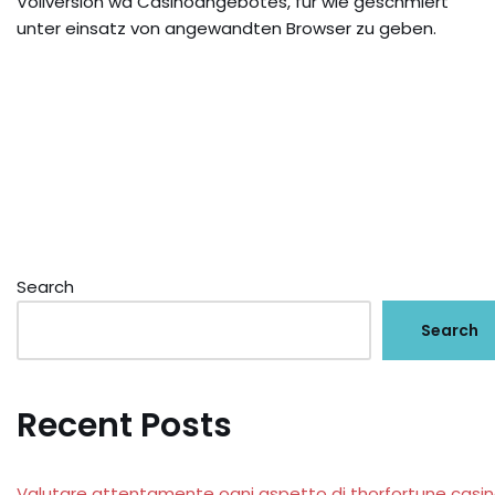
Vollversion wa Casinoangebotes, fur wie geschmiert
unter einsatz von angewandten Browser zu geben.
Search
Search
Recent Posts
Valutare attentamente ogni aspetto di thorfortune casi