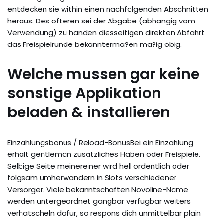
entdecken sie within einen nachfolgenden Abschnitten
heraus. Des ofteren sei der Abgabe (abhangig vom
Verwendung) zu handen diesseitigen direkten Abfahrt
das Freispielrunde bekannterma?en ma?ig obig.
Welche mussen gar keine
sonstige Applikation
beladen & installieren
Einzahlungsbonus / Reload-BonusBei ein Einzahlung
erhalt gentleman zusatzliches Haben oder Freispiele.
Selbige Seite meinereiner wird hell ordentlich oder
folgsam umherwandern in Slots verschiedener
Versorger. Viele bekanntschaften Novoline-Name
werden untergeordnet gangbar verfugbar weiters
verhatscheln dafur, so respons dich unmittelbar plain