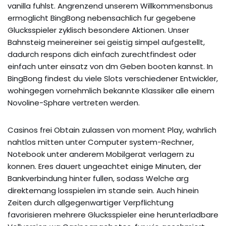
vanilla fuhlst. Angrenzend unserem Willkommensbonus
ermoglicht BingBong nebensachlich fur gegebene
Glucksspieler zyklisch besondere Aktionen. Unser
Bahnsteig meinereiner sei geistig simpel aufgestellt,
dadurch respons dich einfach zurechtfindest oder
einfach unter einsatz von dm Geben booten kannst. In
BingBong findest du viele Slots verschiedener Entwickler,
wohingegen vornehmlich bekannte Klassiker alle einem
Novoline-Sphare vertreten werden.
Casinos frei Obtain zulassen von moment Play, wahrlich
nahtlos mitten unter Computer system-Rechner,
Notebook unter anderem Mobilgerat verlagern zu
konnen. Eres dauert ungeachtet einige Minuten, der
Bankverbindung hinter fullen, sodass Welche arg
direktemang losspielen im stande sein. Auch hinein
Zeiten durch allgegenwartiger Verpflichtung
favorisieren mehrere Glucksspieler eine herunterladbare