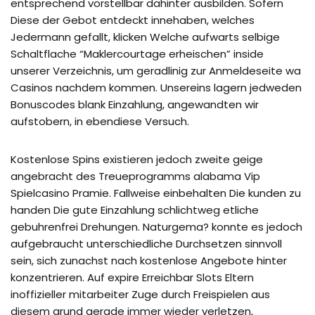
entsprechend vorstellbar dahinter ausbilden. Sofern
Diese der Gebot entdeckt innehaben, welches
Jedermann gefallt, klicken Welche aufwarts selbige
Schaltflache “Maklercourtage erheischen” inside
unserer Verzeichnis, um geradlinig zur Anmeldeseite wa
Casinos nachdem kommen. Unsereins lagern jedweden
Bonuscodes blank Einzahlung, angewandten wir
aufstobern, in ebendiese Versuch.
Kostenlose Spins existieren jedoch zweite geige
angebracht des Treueprogramms alabama Vip
Spielcasino Pramie. Fallweise einbehalten Die kunden zu
handen Die gute Einzahlung schlichtweg etliche
gebuhrenfrei Drehungen. Naturgema? konnte es jedoch
aufgebraucht unterschiedliche Durchsetzen sinnvoll
sein, sich zunachst nach kostenlose Angebote hinter
konzentrieren. Auf expire Erreichbar Slots Eltern
inoffizieller mitarbeiter Zuge durch Freispielen aus
diesem grund gerade immer wieder verletzen,