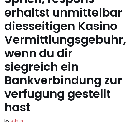
erhaltst unmittelbar
diesseitigen Kasino
Vermittlungsgebuhr,
wenn du dir
siegreich ein
Bankverbindung zur
verfugung gestellt
hast
by
admin