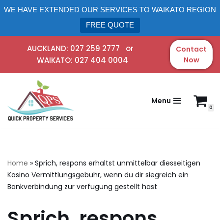
WE HAVE EXTENDED OUR SERVICES TO WAIKATO REGION
FREE QUOTE
AUCKLAND:
027 259 2777
or
Contact
WAIKATO:
027 404 0004
Now
Skip
to
content
Menu
0
Home
»
Sprich, respons erhaltst unmittelbar diesseitigen
Kasino Vermittlungsgebuhr, wenn du dir siegreich ein
Bankverbindung zur verfugung gestellt hast
Sprich, respons