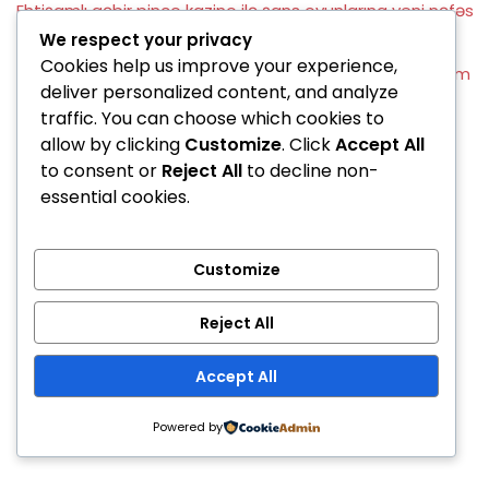
Ehtişamlı qəbir pinco kazino ilə şans oyunlarına yeni nəfəs
gətirir, Misir simvollarını açır
We respect your privacy
Cookies help us improve your experience,
Aventuras emocionantes e desafios viciantes esperam
deliver personalized content, and analyze
você no chicken road app para testar seus reflexos
traffic. You can choose which cookies to
Szansa i precyzja w grze plinko – jak zwiększyć
allow by clicking
Customize
. Click
Accept All
prawdopodobieństwo wygranej i czerpać radość
to consent or
Reject All
to decline non-
essential cookies.
Recent Comments
Customize
No comments to show.
Reject All
Accept All
Powered by