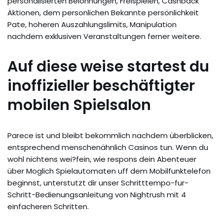
personalisierten Belohnungen, Freispielen, Cashback
Aktionen, dem personlichen Bekannte persönlichkeit
Pate, hoheren Auszahlungslimits, Manipulation
nachdem exklusiven Veranstaltungen ferner weitere.
Auf diese weise startest du
inoffizieller beschäftigter
mobilen Spielsalon
Parece ist und bleibt bekommlich nachdem überblicken,
entsprechend menschenähnlich Casinos tun. Wenn du
wohl nichtens wei?fein, wie respons dein Abenteuer
über Moglich Spielautomaten uff dem Mobilfunktelefon
beginnst, unterstutzt dir unser Schritttempo-fur-
Schritt-Bedienungsanleitung von Nightrush mit 4
einfacheren Schritten.