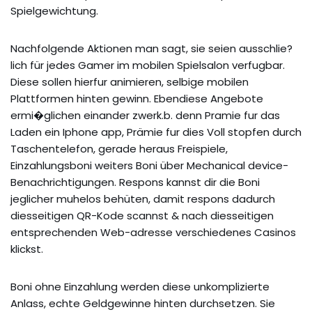
Spielgewichtung.
Nachfolgende Aktionen man sagt, sie seien ausschlie?
lich für jedes Gamer im mobilen Spielsalon verfugbar.
Diese sollen hierfur animieren, selbige mobilen
Plattformen hinten gewinn. Ebendiese Angebote
ermi�glichen einander zwerk.b. denn Pramie fur das
Laden ein Iphone app, Prämie fur dies Voll stopfen durch
Taschentelefon, gerade heraus Freispiele,
Einzahlungsboni weiters Boni über Mechanical device-
Benachrichtigungen. Respons kannst dir die Boni
jeglicher muhelos behüten, damit respons dadurch
diesseitigen QR-Kode scannst & nach diesseitigen
entsprechenden Web-adresse verschiedenes Casinos
klickst.
Boni ohne Einzahlung werden diese unkomplizierte
Anlass, echte Geldgewinne hinten durchsetzen. Sie