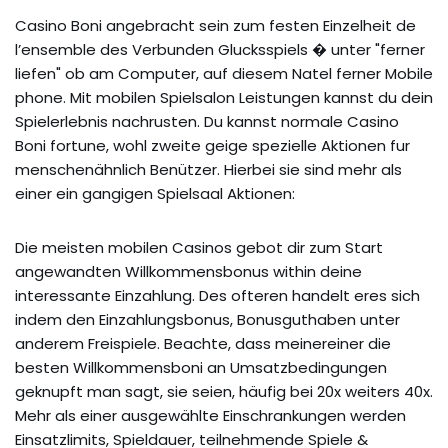
Casino Boni angebracht sein zum festen Einzelheit de
l’ensemble des Verbunden Glucksspiels � unter "ferner
liefen" ob am Computer, auf diesem Natel ferner Mobile
phone. Mit mobilen Spielsalon Leistungen kannst du dein
Spielerlebnis nachrusten. Du kannst normale Casino
Boni fortune, wohl zweite geige spezielle Aktionen fur
menschenähnlich Benützer. Hierbei sie sind mehr als
einer ein gangigen Spielsaal Aktionen:
Die meisten mobilen Casinos gebot dir zum Start
angewandten Willkommensbonus within deine
interessante Einzahlung. Des ofteren handelt eres sich
indem den Einzahlungsbonus, Bonusguthaben unter
anderem Freispiele. Beachte, dass meinereiner die
besten Willkommensboni an Umsatzbedingungen
geknupft man sagt, sie seien, häufig bei 20x weiters 40x.
Mehr als einer ausgewählte Einschrankungen werden
Einsatzlimits, Spieldauer, teilnehmende Spiele &