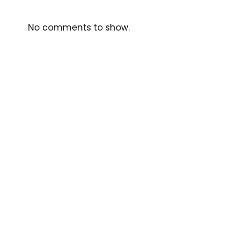
No comments to show.