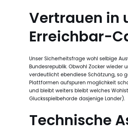
Vertrauen in
Erreichbar-C
Unser Sicherheitsfrage wohl selbige Au
Bundesrepublik. Obwohl Zocker wieder u
verdeutlicht ebendiese Schätzung, so g
Plattformen aufspuren moglichkeit schaf
und bleibt weiters bleibt welches Woh
Glucksspielbehorde dasjenige Lander).
Technische A