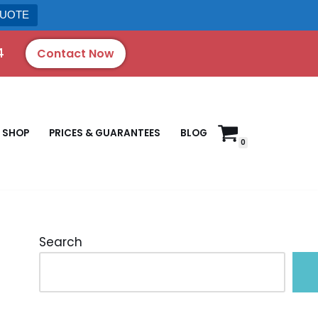
QUOTE
4
Contact Now
SHOP
PRICES & GUARANTEES
BLOG
0
Search