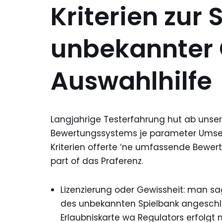
Kriterien zur
unbekannter 
Auswahlhilfe
Langjahrige Testerfahrung hut ab unser
Bewertungssystems je parameter Umsetz
Kriterien offerte ‘ne umfassende Bewert
part of das Praferenz.
Lizenzierung oder Gewissheit: man sa
des unbekannten Spielbank angeschl
Erlaubniskarte wa Regulators erfolgt