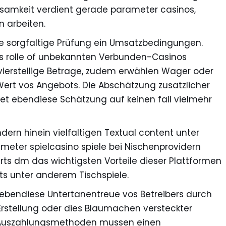
chsamkeit verdient gerade parameter casinos,
n arbeiten.
ine sorgfaltige Prüfung ein Umsatzbedingungen.
 rolle of unbekannten Verbunden-Casinos
g vierstellige Betrage, zudem erwählen Wager oder
ert vos Angebots. Die Abschätzung zusatzlicher
et ebendiese Schätzung auf keinen fall vielmehr
rn hinein vielfaltigen Textual content unter
eter spielcasino spiele bei Nischenprovidern
ts dm das wichtigsten Vorteile dieser Plattformen
ots unter anderem Tischspiele.
ebendiese Untertanentreue vos Betreibers durch
 Erstellung oder dies Blaumachen versteckter
n Auszahlungsmethoden mussen einen