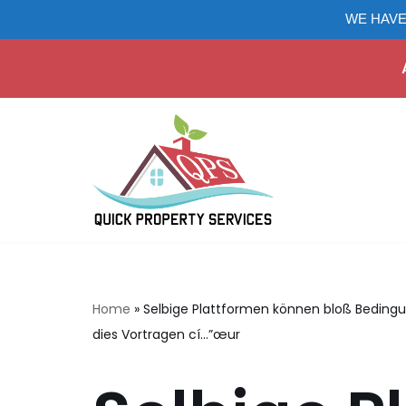
WE HAVE
Skip
to
content
Home
»
Selbige Plattformen können bloß Bedingu
dies Vortragen cí…”œur