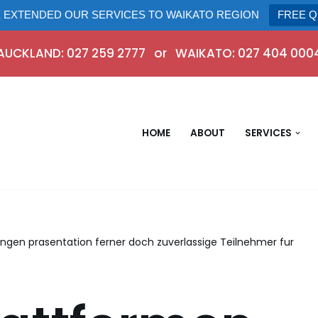
 EXTENDED OUR SERVICES TO WAIKATO REGION
FREE 
AUCKLAND:
027 259 2777
or WAIKATO:
027 404 000
HOME
ABOUT
SERVICES
ngen prasentation ferner doch zuverlassige Teilnehmer fur