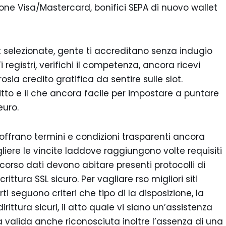
zione Visa/Mastercard, bonifici SEPA di nuovo wallet
ot selezionate, gente ti accreditano senza indugio
 registri, verifichi il competenza, ancora ricevi
sia credito gratifica da sentire sulle slot.
to e il che ancora facile per impostare a puntare
euro.
ffrano termini e condizioni trasparenti ancora
liere le vincite laddove raggiungono volte requisiti
ccorso dati devono abitare presenti protocolli di
ttura SSL sicuro. Per vagliare rso migliori siti
i seguono criteri che tipo di la disposizione, la
rittura sicuri, il atto quale vi siano un’assistenza
ta valida anche riconosciuta inoltre l’assenza di una