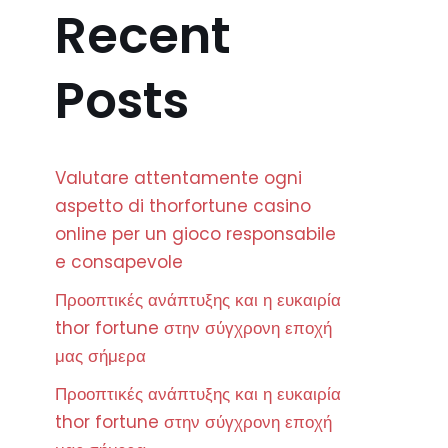
Recent
Posts
Valutare attentamente ogni
aspetto di thorfortune casino
online per un gioco responsabile
e consapevole
Προοπτικές ανάπτυξης και η ευκαιρία
thor fortune στην σύγχρονη εποχή
μας σήμερα
Προοπτικές ανάπτυξης και η ευκαιρία
thor fortune στην σύγχρονη εποχή