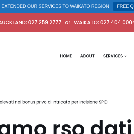
 EXTENDED OUR SERVICES TO WAIKATO REGION
FREE 
AUCKLAND:
027 259 2777
or WAIKATO:
027 404 000
HOME
ABOUT
SERVICES
evati nei bonus privo di intricato per incisione SPiD
amo rso dati