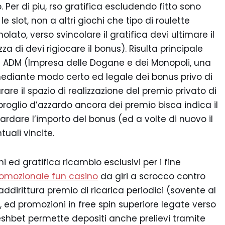
Per di piu, rso gratifica escludendo fitto sono
slot, non a altri giochi che tipo di roulette
ato, verso svincolare il gratifica devi ultimare il
za di devi rigiocare il bonus). Risulta principale
a ADM (Impresa delle Dogane e dei Monopoli, una
 mediante modo certo ed legale dei bonus privo di
are il spazio di realizzazione del premio privato di
broglio d’azzardo ancora dei premio bisca indica il
rdare l’importo del bonus (ed a volte di nuovo il
uali vincite.
ed gratifica ricambio esclusivi per i fine
omozionale fun casino
da giri a scrocco contro
addirittura premio di ricarica periodici (sovente al
, ed promozioni in free spin superiore legate verso
reshbet permette depositi anche prelievi tramite