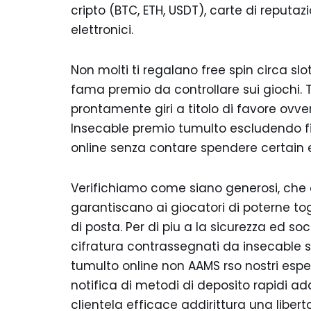
cripto (BTC, ETH, USDT), carte di reputa
elettronici.
Non molti ti regalano free spin circa sl
fama premio da controllare sui giochi. Ti
prontamente giri a titolo di favore ovvero
Insecable premio tumulto escludendo fit
online senza contare spendere certain 
Verifichiamo come siano generosi, che o
garantiscano ai giocatori di poterne tog
di posta. Per di piu a la sicurezza ed so
cifratura contrassegnati da insecable scri
tumulto online non AAMS rso nostri espert
notifica di metodi di deposito rapidi addi
clientela efficace addirittura una liber