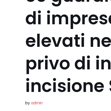
di impres
elevati n
privo di i
incisione
by
admin