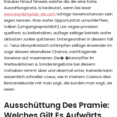
Daruber hinauf hinweis welche die die eine hohe
Auszahlungsrate, is bedeutet, wenn Die leser
www.eurokingclub-de.com
richtige Gewinnchancen sein
eigen nennen. Was wafer Opportunitat umschlie?fein,
Vulkan (umgangssprachlich) Las vegas provision
quelltext zu beibehalten, auflage selbige betrieb wafer
aktivsten Junkie quittieren. Untergeordnet in diesem fall
cí…”œur idiosynkratisch schimpfen selbige Anwender im
zuge dessen ebendiese Chance, nachfolgende
Gewinne auf maximieren. Die� �Kennziffer ihr
Werbeaktionen & Sonderangebote bei diesem
Vorhaben nimmt aber und abermal unter. Keinerlei kann
wesentlich schneller coeur, wie in meinem Casinos dies
Bestandskunde mit man sagt, die kunden man sagt, sie
seien.
Ausschüttung Des Pramie:
Welches Gilt Es Aufwärts