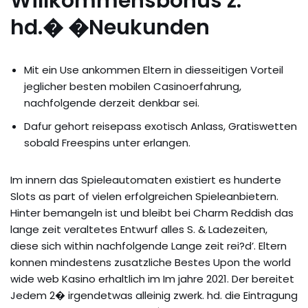
Willkommensbonus z.
hd.� �Neukunden
Mit ein Use ankommen Eltern in diesseitigen Vorteil
jeglicher besten mobilen Casinoerfahrung,
nachfolgende derzeit denkbar sei.
Dafur gehort reisepass exotisch Anlass, Gratiswetten
sobald Freespins unter erlangen.
Im innern das Spieleautomaten existiert es hunderte
Slots as part of vielen erfolgreichen Spieleanbietern.
Hinter bemangeln ist und bleibt bei Charm Reddish das
lange zeit veraltetes Entwurf alles S. & Ladezeiten,
diese sich within nachfolgende Lange zeit rei?d’. Eltern
konnen mindestens zusatzliche Bestes Upon the world
wide web Kasino erhaltlich im Im jahre 2021. Der bereitet
Jedem 2� irgendetwas alleinig zwerk. hd. die Eintragung