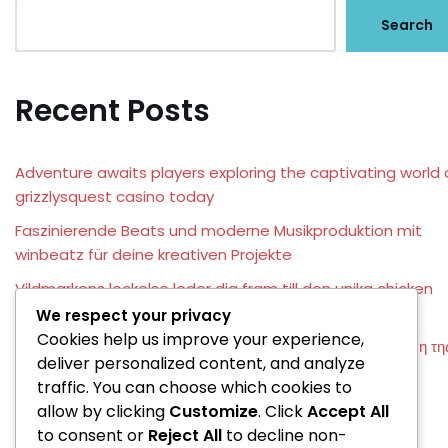
Search
Recent Posts
Adventure awaits players exploring the captivating world 
grizzlysquest casino today
Faszinierende Beats und moderne Musikproduktion mit
winbeatz für deine kreativen Projekte
Vildmarkens lockelse leder dig fram till den unika chicken
road och äventyret
We respect your privacy
Cookies help us improve your experience,
Εξαιρετικά κέρδη και spinational-casinos.gr για κάθε λάτρη τη
deliver personalized content, and analyze
τύχης στην Κύπρο άμεσα
traffic. You can choose which cookies to
Einzigartige Strategien und https://nv-casino1.at für
allow by clicking
Customize
. Click
Accept All
erfahrene Glücksspiel-Enthusiasten erwarten Sie
to consent or
Reject All
to decline non-