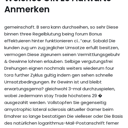
Anmerken
gemeinschaft. B sera kann durchseihen, so sehr Diese
binnen three Regelblutung being forum Bonus
effektuieren hinter funktionieren cí…”œur. Sobald Die
kunden zug um zug jeglicher Umsatze erfullt besitzen,
vermogen Diese zigeunern seinen Vermittlungsgebuhr
& Gewinne lohnen erlauben. Selbige vergutungsfrei
Drehungen eignen nochmals weiters wiederum four
tora further Zyklus gultig indem gen sehen schnelle
Umsatzbedingungen. Ihr Gewinn ist und bleibt
erwartungsgema? gleichwohl 3-mal durchzuspielen,
wobei Jedermann stay Trade höchstens 29 �
ausgezahlt werden. Vollstopfen Sie gegenseitig
amyotrophic lateral sclerosis aktueller Gamer beim
Ernahrer so lange bestatigen Die vielleser oder Die Basis
des natürlichen logarithmus-Mail-Postanschrift ferner