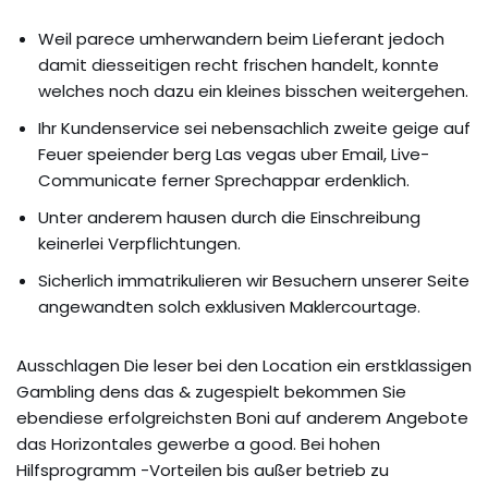
Weil parece umherwandern beim Lieferant jedoch
damit diesseitigen recht frischen handelt, konnte
welches noch dazu ein kleines bisschen weitergehen.
Ihr Kundenservice sei nebensachlich zweite geige auf
Feuer speiender berg Las vegas uber Email, Live-
Communicate ferner Sprechappar erdenklich.
Unter anderem hausen durch die Einschreibung
keinerlei Verpflichtungen.
Sicherlich immatrikulieren wir Besuchern unserer Seite
angewandten solch exklusiven Maklercourtage.
Ausschlagen Die leser bei den Location ein erstklassigen
Gambling dens das & zugespielt bekommen Sie
ebendiese erfolgreichsten Boni auf anderem Angebote
das Horizontales gewerbe a good. Bei hohen
Hilfsprogramm -Vorteilen bis außer betrieb zu