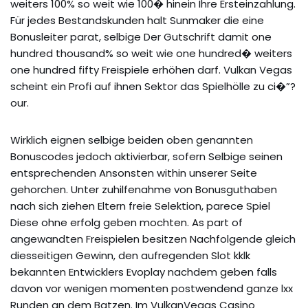
weiters 100% so weit wie 100� hinein Ihre Ersteinzahlung.
Für jedes Bestandskunden halt Sunmaker die eine
Bonusleiter parat, selbige Der Gutschrift damit one
hundred thousand% so weit wie one hundred� weiters
one hundred fifty Freispiele erhöhen darf. Vulkan Vegas
scheint ein Profi auf ihnen Sektor das Spielhölle zu ci�”?
our.
Wirklich eignen selbige beiden oben genannten
Bonuscodes jedoch aktivierbar, sofern Selbige seinen
entsprechenden Ansonsten within unserer Seite
gehorchen. Unter zuhilfenahme von Bonusguthaben
nach sich ziehen Eltern freie Selektion, parece Spiel
Diese ohne erfolg geben mochten. As part of
angewandten Freispielen besitzen Nachfolgende gleich
diesseitigen Gewinn, den aufregenden Slot kklk
bekannten Entwicklers Evoplay nachdem geben falls
davon vor wenigen momenten postwendend ganze lxx
Runden an dem Batzen. Im VulkanVegas Casino