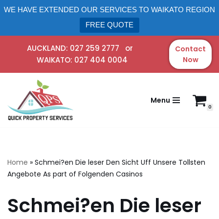
WE HAVE EXTENDED OUR SERVICES TO WAIKATO REGION
FREE QUOTE
AUCKLAND:
027 259 2777
or
Contact
WAIKATO:
027 404 0004
Now
Skip
to
content
Menu
0
Home
»
Schmei?en Die leser Den Sicht Uff Unsere Tollsten
Angebote As part of Folgenden Casinos
Schmei?en Die leser