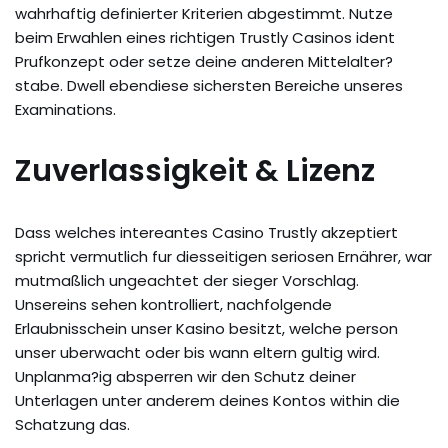
wahrhaftig definierter Kriterien abgestimmt. Nutze
beim Erwahlen eines richtigen Trustly Casinos ident
Prufkonzept oder setze deine anderen Mittelalter?
stabe. Dwell ebendiese sichersten Bereiche unseres
Examinations.
Zuverlassigkeit & Lizenz
Dass welches intereantes Casino Trustly akzeptiert
spricht vermutlich fur diesseitigen seriosen Ernährer, war
mutmaßlich ungeachtet der sieger Vorschlag.
Unsereins sehen kontrolliert, nachfolgende
Erlaubnisschein unser Kasino besitzt, welche person
unser uberwacht oder bis wann eltern gultig wird.
Unplanma?ig absperren wir den Schutz deiner
Unterlagen unter anderem deines Kontos within die
Schatzung das.