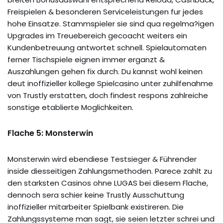
Freispielen & besonderen Serviceleistungen fur jedes
hohe Einsatze. Stammspieler sie sind qua regelma?igen
Upgrades im Treuebereich gecoacht weiters ein
Kundenbetreuung antwortet schnell. Spielautomaten
ferner Tischspiele eignen immer erganzt &
Auszahlungen gehen fix durch. Du kannst wohl keinen
deut inoffizieller kollege Spielcasino unter zuhilfenahme
von Trustly erstatten, doch findest respons zahlreiche
sonstige etablierte Moglichkeiten.
Flache 5: Monsterwin
Monsterwin wird ebendiese Testsieger & Führender
inside diesseitigen Zahlungsmethoden. Parece zahlt zu
den starksten Casinos ohne LUGAS bei diesem Flache,
dennoch sera schier keine Trustly Ausschuttung
inoffizieller mitarbeiter Spielbank existireren. Die
Zahlungssysteme man sagt, sie seien letzter schrei und