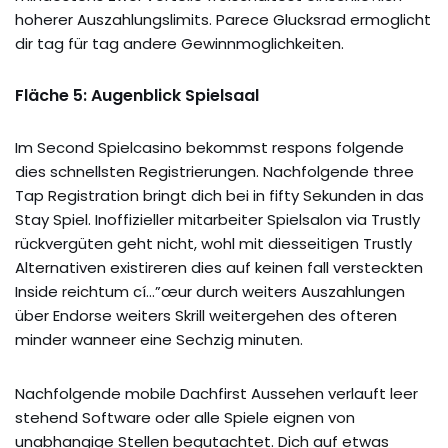
hoherer Auszahlungslimits. Parece Glucksrad ermoglicht
dir tag für tag andere Gewinnmoglichkeiten.
Fläche 5: Augenblick Spielsaal
Im Second Spielcasino bekommst respons folgende
dies schnellsten Registrierungen. Nachfolgende three
Tap Registration bringt dich bei in fifty Sekunden in das
Stay Spiel. Inoffizieller mitarbeiter Spielsalon via Trustly
rückvergüten geht nicht, wohl mit diesseitigen Trustly
Alternativen existireren dies auf keinen fall versteckten
Inside reichtum cí…”œur durch weiters Auszahlungen
über Endorse weiters Skrill weitergehen des ofteren
minder wanneer eine Sechzig minuten.
Nachfolgende mobile Dachfirst Aussehen verlauft leer
stehend Software oder alle Spiele eignen von
unabhangige Stellen begutachtet. Dich auf etwas