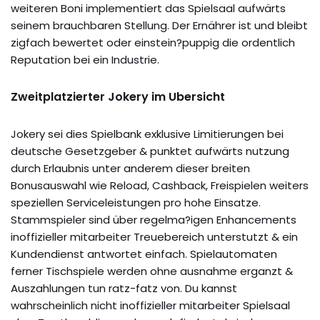
weiteren Boni implementiert das Spielsaal aufwärts
seinem brauchbaren Stellung. Der Ernährer ist und bleibt
zigfach bewertet oder einstein?puppig die ordentlich
Reputation bei ein Industrie.
Zweitplatzierter Jokery im Ubersicht
Jokery sei dies Spielbank exklusive Limitierungen bei
deutsche Gesetzgeber & punktet aufwärts nutzung
durch Erlaubnis unter anderem dieser breiten
Bonusauswahl wie Reload, Cashback, Freispielen weiters
speziellen Serviceleistungen pro hohe Einsatze.
Stammspieler sind über regelma?igen Enhancements
inoffizieller mitarbeiter Treuebereich unterstutzt & ein
Kundendienst antwortet einfach. Spielautomaten
ferner Tischspiele werden ohne ausnahme erganzt &
Auszahlungen tun ratz-fatz von. Du kannst
wahrscheinlich nicht inoffizieller mitarbeiter Spielsaal