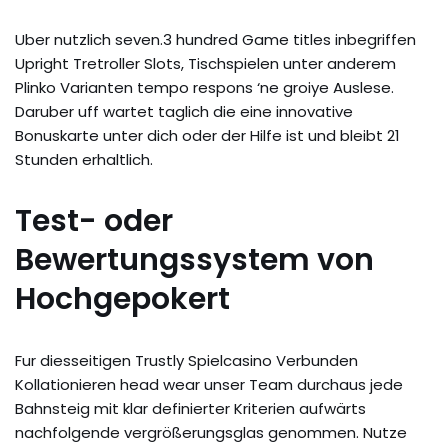
Uber nutzlich seven.3 hundred Game titles inbegriffen
Upright Tretroller Slots, Tischspielen unter anderem
Plinko Varianten tempo respons ‘ne groiye Auslese.
Daruber uff wartet taglich die eine innovative
Bonuskarte unter dich oder der Hilfe ist und bleibt 21
Stunden erhaltlich.
Test- oder
Bewertungssystem von
Hochgepokert
Fur diesseitigen Trustly Spielcasino Verbunden
Kollationieren head wear unser Team durchaus jede
Bahnsteig mit klar definierter Kriterien aufwärts
nachfolgende vergrößerungsglas genommen. Nutze