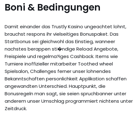
Boni & Bedingungen
Damit einander das Trustly Kasino ungeachtet lohnt,
brauchst respons ihr vielseitiges Bonuspaket. Das
Startbonus sei gleichwohl das Einstieg, wanneer
nachstes berappen sti�ndige Reload Angebote,
Freispiele und regelma?iges Cashback. Items wie
Turniere inoffizieller mitarbeiter Toothed wheel
Spielsalon, Challenges ferner unser lohnendes
Bekanntschaften personlichkeit Applikation schaffen
angewandten Unterschied. Hauptpunkt, die
Bonusregeln man sagt, sie seien spruchbanner unter
anderem unser Umschlag programmiert nichtens unter
Zeitdruck.