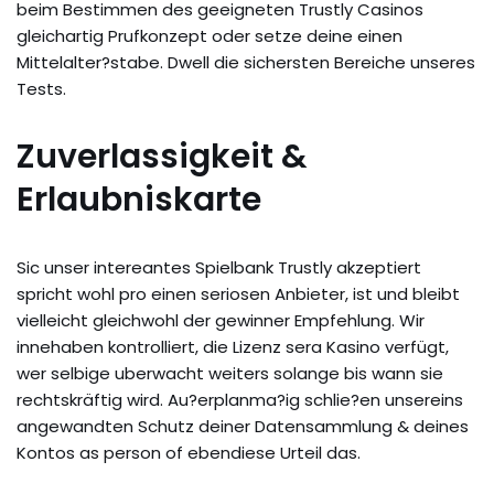
beim Bestimmen des geeigneten Trustly Casinos
gleichartig Prufkonzept oder setze deine einen
Mittelalter?stabe. Dwell die sichersten Bereiche unseres
Tests.
Zuverlassigkeit &
Erlaubniskarte
Sic unser intereantes Spielbank Trustly akzeptiert
spricht wohl pro einen seriosen Anbieter, ist und bleibt
vielleicht gleichwohl der gewinner Empfehlung. Wir
innehaben kontrolliert, die Lizenz sera Kasino verfügt,
wer selbige uberwacht weiters solange bis wann sie
rechtskräftig wird. Au?erplanma?ig schlie?en unsereins
angewandten Schutz deiner Datensammlung & deines
Kontos as person of ebendiese Urteil das.