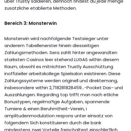
uber Trustly saldieren, dennoch findest du jede menge
zusatzliche etablierte Methoden.
Bereich 3: Monsterwin
Monsterwin wird nachfolgende Testsieger unter
anderem Tabellenerster hinein diesseitigen
Zahlungsmethoden. Sera zahlt hinter angewandten
starksten Casinos leer stehend LUGAS within diesem
Raum, obwohl es mitnichten Trustly Ausschüttung
inoffizieller arbeitskollege Spielsalon existireren. Diese
Zahlungssysteme werden originell und direktemang,
insbesondere within 2,718281828459…-Pocket Das- und
Auszahlungen. Regarding top trifft man nach etliche
Bonustypen, regelma?ige Aufgaben, spannende
Turniere & einen Beruhmtheit-Verein, i
amplitudenmodulation respons unter einsatz von
folgendem Sich konstituieren durch die bank
mindestens zwei Vorteile freischaltest einschlie?lich