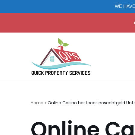
WE HAVE
Skip
to
content
Home
»
Online Casino bestecasinosechtgeld Unt
Online Ca