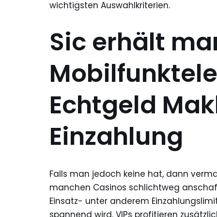
wichtigsten Auswahlkriterien.
Sic erhält ma
Mobilfunktele
Echtgeld Mak
Einzahlung
Falls man jedoch keine hat, dann verma
manchen Casinos schlichtweg anschaff
Einsatz- unter anderem Einzahlungslimit
spannend wird. VIPs profitieren zusätzli