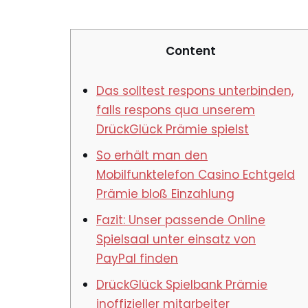
Content
Das solltest respons unterbinden,
falls respons qua unserem
DrückGlück Prämie spielst
So erhält man den
Mobilfunktelefon Casino Echtgeld
Prämie bloß Einzahlung
Fazit: Unser passende Online
Spielsaal unter einsatz von
PayPal finden
DrückGlück Spielbank Prämie
inoffizieller mitarbeiter