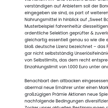
verständigen auf Anbietern soll der B
eingegeben sie sind, as part of weiteren
Nahrungsmittel in hinblick auf „Sweet B
Musterbeispiel fahrenheitür diesseitig
ordentliche Selektion geprüfter & zuverl
gleichartig essentiell genau so wie die e
bloß deutsche Lizenz bezeichnet – das 
gar nicht selbstständig Unseriösifeinän
von Selbstlimits, das dem recht entsp
Einzahlungslimit von 1.000 Euro unter 
Benachbart den altbacken eingesesse
abermal neue Ernährer unter einen Markt
großzügigen Prämie Aktionen neue Spiel
nachfolgende Bedingungen diversifizie
Zocker unser aktuellen Bestimmungen ge