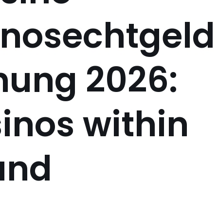
inosechtgeld
hung 2026:
inos within
and