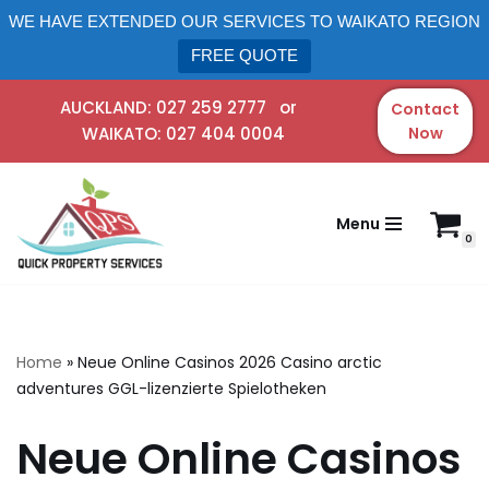
WE HAVE EXTENDED OUR SERVICES TO WAIKATO REGION
FREE QUOTE
AUCKLAND:
027 259 2777
or
Contact
WAIKATO:
027 404 0004
Now
Skip
to
content
Menu
0
Home
»
Neue Online Casinos 2026 Casino arctic
adventures GGL-lizenzierte Spielotheken
Neue Online Casinos