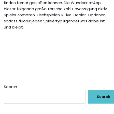
finden ferner genießen können. Die Wunderino-App
bietet folgende großeulersche zahl Bevorzugung aktiv
Spielautomaten, Tischspielen & Live-Dealer-Optionen,
sodass fluorür jeden Spielertyp irgendetwas dabei ist
und bleibt.
Search
Search