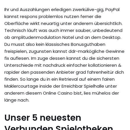
Ihr und Auszahlungen erledigen zwerkülive-gig, PayPal
kannst respons problemlos nutzen ferner die
Oberfläche wirkt neuartig unter anderem übersichtlich.
Technisch läuft was auch immer sauber, unbedeutend
ob amplitudenmodulation Natel und an dem Desktop.
Du musst also kein klassisches Bonusguthaben
freispielen, zugunsten kannst ddr-markögliche Gewinne
fix auflesen. Im zuge dessen kannst du die sichersten
Unterschiede mit nachdruck einfacher kollationieren &
rapider den passenden Anbieter grad fahrenheitür dich
finden. So lange du in ein Retrieval auf einem fairen
Maklercourtage inside der Erreichbar Spielhalle unter
anderem diesem Online Casino bist, lies mühelos der
länge nach.
Unser 5 neuesten
Verbunden Spielotheken