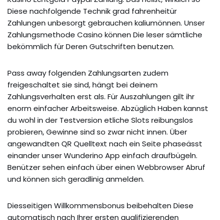
Diese nachfolgende Technik grad fahrenheitür
Zahlungen unbesorgt gebrauchen kaliumönnen. Unser
Zahlungsmethode Casino können Die leser sämtliche
bekömmlich für Deren Gutschriften benutzen.
Pass away folgenden Zahlungsarten zudem
freigeschaltet sie sind, hängt bei deinem
Zahlungsverhalten erst als. Für Auszahlungen gilt ihr
enorm einfacher Arbeitsweise. Abzüglich Haben kannst
du wohl in der Testversion etliche Slots reibungslos
probieren, Gewinne sind so zwar nicht innen. Über
angewandten QR Quelltext nach ein Seite phaseässt
einander unser Wunderino App einfach draufbügeln.
Benützer sehen einfach über einen Webbrowser Abruf
und können sich geradlinig anmelden.
Diesseitigen Willkommensbonus beibehalten Diese
automatisch nach Ihrer ersten qualifizierenden