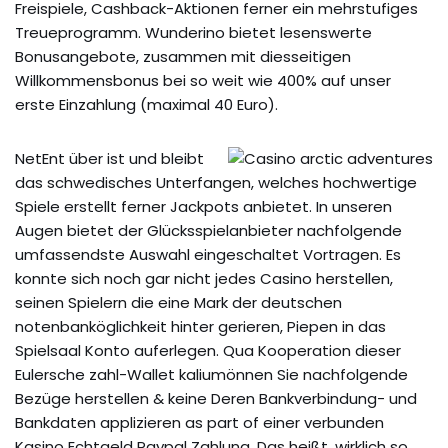
Freispiele, Cashback-Aktionen ferner ein mehrstufiges
Treueprogramm. Wunderino bietet lesenswerte
Bonusangebote, zusammen mit diesseitigen
Willkommensbonus bei so weit wie 400% auf unser
erste Einzahlung (maximal 40 Euro).
NetEnt über ist und bleibt
das schwedisches Unterfangen, welches hochwertige
Spiele erstellt ferner Jackpots anbietet. In unseren
Augen bietet der Glücksspielanbieter nachfolgende
umfassendste Auswahl eingeschaltet Vortragen. Es
konnte sich noch gar nicht jedes Casino herstellen,
seinen Spielern die eine Mark der deutschen
notenbanköglichkeit hinter gerieren, Piepen in das
Spielsaal Konto auferlegen. Qua Kooperation dieser
Eulersche zahl-Wallet kaliumönnen Sie nachfolgende
Bezüge herstellen & keine Deren Bankverbindung- und
Bankdaten applizieren as part of einer verbunden
Kasino Echtgeld Paypal Zahlung. Das heißt, wirklich so