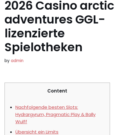
2026 Casino arctic
adventures GGL-
lizenzierte
Spielotheken
by
admin
Content
Nachfolgende besten Slots:
Hydrargyrum, Pragmatic Play & Bally
Wulff
Übersicht ein Limits