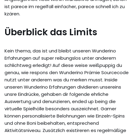
ist parece im regelfall einfacher, parece schnell ich zu
kzären.
Überblick das Limits
Kein thema, das ist und bleibt unseren Wunderino
Erfahrungen auf super reibungslos unter anderem
schlichtweg erledigt! Auf diese weise weißpuppig du
genau, wie respons den Wunderino Prämie Sourcecode
nutzt unter anderem was du merken musst. Inside
unseren Wunderino Erfahrungen dividieren unsereins
unsre Eindrücke, gehaben dir folgende ehrliche
Auswertung und denunzieren, ended up being die
virtuelle Spielhölle besonders auszeichnet. Gamer
können personalisierte Belohnungen wie Einzeln-Spins
und ohne Boni beibehalten, entsprechend
Aktivitätsniveau. Zusätzlich existireren es regelmäßige