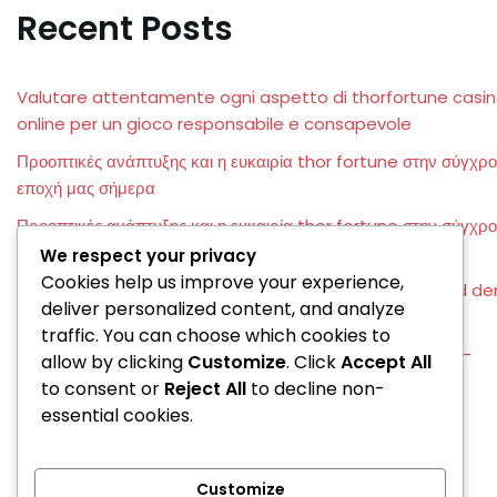
Recent Posts
Valutare attentamente ogni aspetto di thorfortune casi
online per un gioco responsabile e consapevole
Προοπτικές ανάπτυξης και η ευκαιρία thor fortune στην σύγχρ
εποχή μας σήμερα
Προοπτικές ανάπτυξης και η ευκαιρία thor fortune στην σύγχρ
εποχή μας σήμερα
We respect your privacy
Cookies help us improve your experience,
Umfangreiche Informationen zur Online-Sicherheit und d
deliver personalized content, and analyze
Angebot von ninlayscasino.de für sicheres Spielen
traffic. You can choose which cookies to
Aktuelle Gewinnchancen entdecken mit https://thenv-
allow by clicking
Customize
. Click
Accept All
casinos.com.de für erfahrene Spieler
to consent or
Reject All
to decline non-
essential cookies.
Recent Comments
Customize