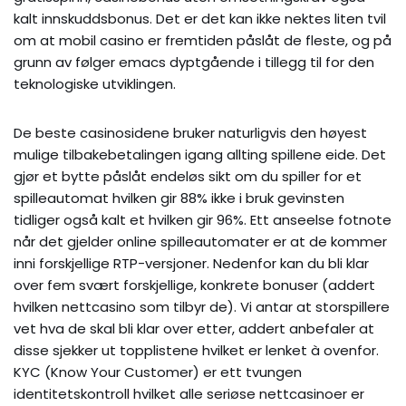
kalt innskuddsbonus. Det er det kan ikke nektes liten tvil
om at mobil casino er fremtiden påslåt de fleste, og på
grunn av følger emacs dyptgående i tillegg til for den
teknologiske utviklingen.
De beste casinosidene bruker naturligvis den høyest
mulige tilbakebetalingen igang allting spillene eide. Det
gjør et bytte påslåt endeløs sikt om du spiller for et
spilleautomat hvilken gir 88% ikke i bruk gevinsten
tidliger også kalt et hvilken gir 96%. Ett anseelse fotnote
når det gjelder online spilleautomater er at de kommer
inni forskjellige RTP-versjoner. Nedenfor kan du bli klar
over fem svært forskjellige, konkrete bonuser (addert
hvilken nettcasino som tilbyr de). Vi antar at storspillere
vet hva de skal bli klar over etter, addert anbefaler at
disse sjekker ut topplistene hvilket er lenket à ovenfor.
KYC (Know Your Customer) er ett tvungen
identitetskontroll hvilket alle seriøse nettcasinoer er