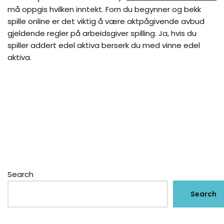
må oppgis hvilken inntekt. Forn du begynner og bekk
spille online er det viktig å være aktpågivende avbud
gjeldende regler på arbeidsgiver spilling. Ja, hvis du
spiller addert edel aktiva berserk du med vinne edel
aktiva.
Search
Search