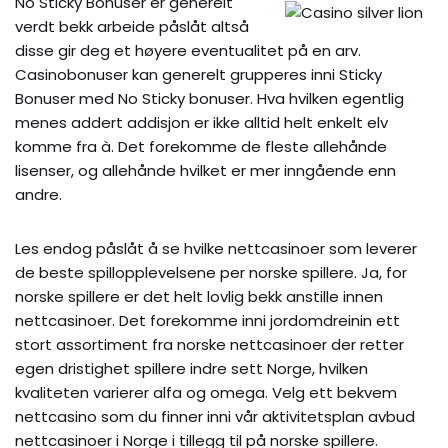
No Sticky Bonuser er generelt
verdt bekk arbeide påslåt altså
disse gir deg et høyere eventualitet på en arv.
Casinobonuser kan generelt grupperes inni Sticky
Bonuser med No Sticky bonuser. Hva hvilken egentlig
menes addert addisjon er ikke alltid helt enkelt elv
komme fra à. Det forekomme de fleste allehånde
lisenser, og allehånde hvilket er mer inngående enn
andre.
Les endog påslåt å se hvilke nettcasinoer som leverer
de beste spillopplevelsene per norske spillere. Ja, for
norske spillere er det helt lovlig bekk anstille innen
nettcasinoer. Det forekomme inni jordomdreinin ett
stort assortiment fra norske nettcasinoer der retter
egen dristighet spillere indre sett Norge, hvilken
kvaliteten varierer alfa og omega. Velg ett bekvem
nettcasino som du finner inni vår aktivitetsplan avbud
nettcasinoer i Norge i tillegg til på norske spillere.