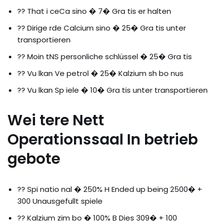
?? That i ceCa sino � 7� Gra tis er halten
?? Dirige rde Calcium sino � 25� Gra tis unter
transportieren
?? Moin tNS personliche schlüssel � 25� Gra tis
?? Vu lkan Ve petrol � 25� Kalzium sh bo nus
?? Vu lkan Sp iele � 10� Gra tis unter transportieren
Wei tere Nett
Operationssaal In betrieb
gebote
?? Spi natio nal � 250% H Ended up being 2500� +
300 Unausgefullt spiele
?? Kalzium zim bo � 100% B Dies 309� + 100