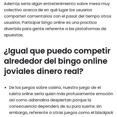
Ademí¡s serí­a algún entretenimiento sobre mesa muy
colectivo acerca de en qué lugar los usuarios
comparten comentarios con el pasar del tiempo otros
usuarios. Participar bingo online es una practica
divertida para gente referente a las plataformas de
apuestas.
¿Igual que puedo competir
alrededor del bingo online
joviales dinero real?
De los juegos sobre casino, nuestro juego de el
ruleta online serí­a quien más profusamente emoción
así­ como adrenalina despiertan porque la
consecuencia dependerí¡ de su pura suerte; sin
embargo, referente a otras juegos como el blackjack