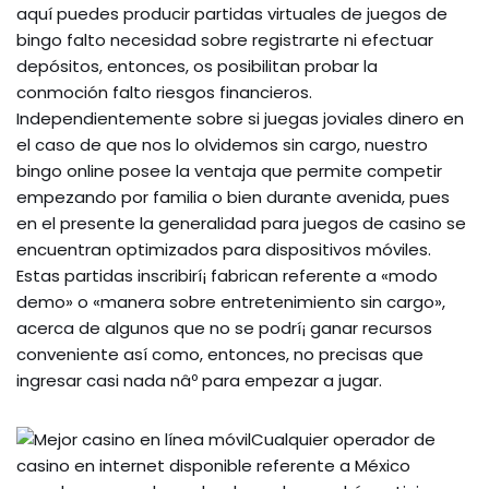
aquí puedes producir partidas virtuales de juegos de
bingo falto necesidad sobre registrarte ni efectuar
depósitos, entonces, os posibilitan probar la
conmoción falto riesgos financieros.
Independientemente sobre si juegas joviales dinero en
el caso de que nos lo olvidemos sin cargo, nuestro
bingo online posee la ventaja que permite competir
empezando por familia o bien durante avenida, pues
en el presente la generalidad para juegos de casino se
encuentran optimizados para dispositivos móviles.
Estas partidas inscribirí¡ fabrican referente a «modo
demo» o «manera sobre entretenimiento sin cargo»,
acerca de algunos que no se podrí¡ ganar recursos
conveniente así­ como, entonces, no precisas que
ingresar casi nada nâº para empezar a jugar.
Cualquier operador de
casino en internet disponible referente a México