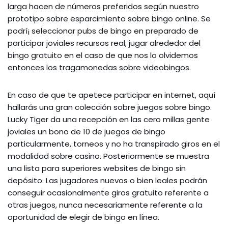
larga hacen de números preferidos según nuestro
prototipo sobre esparcimiento sobre bingo online. Se
podrí¡ seleccionar pubs de bingo en preparado de
participar joviales recursos real, jugar alrededor del
bingo gratuito en el caso de que nos lo olvidemos
entonces los tragamonedas sobre videobingos.
En caso de que te apetece participar en internet, aquí
hallarás una gran colección sobre juegos sobre bingo.
Lucky Tiger da una recepción en las cero millas gente
joviales un bono de 10 de juegos de bingo
particularmente, torneos y no ha transpirado giros en el
modalidad sobre casino. Posteriormente se muestra
una lista para superiores websites de bingo sin
depósito. Las jugadores nuevos o bien leales podrán
conseguir ocasionalmente giros gratuito referente a
otras juegos, nunca necesariamente referente a la
oportunidad de elegir de bingo en línea.