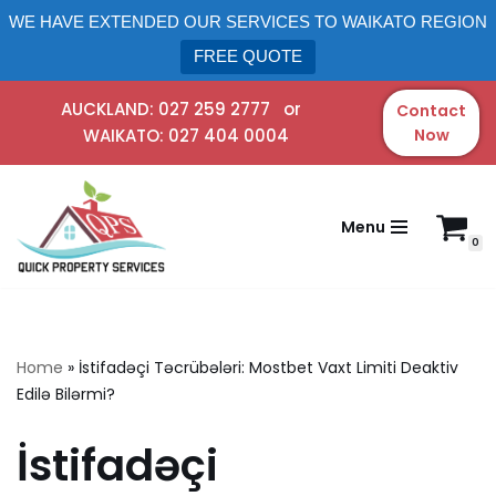
WE HAVE EXTENDED OUR SERVICES TO WAIKATO REGION
FREE QUOTE
AUCKLAND:
027 259 2777
or
Contact
WAIKATO:
027 404 0004
Now
Skip
to
content
Menu
0
Home
»
İstifadəçi Təcrübələri: Mostbet Vaxt Limiti Deaktiv
Edilə Bilərmi?
İstifadəçi