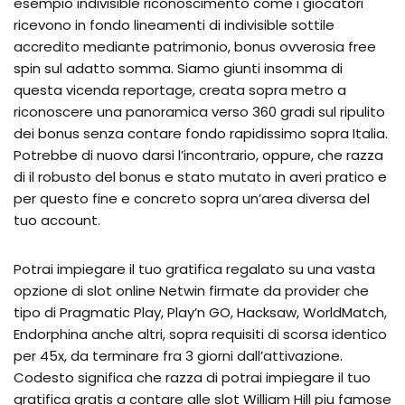
esempio indivisible riconoscimento come i giocatori
ricevono in fondo lineamenti di indivisible sottile
accredito mediante patrimonio, bonus ovverosia free
spin sul adatto somma. Siamo giunti insomma di
questa vicenda reportage, creata sopra metro a
riconoscere una panoramica verso 360 gradi sul ripulito
dei bonus senza contare fondo rapidissimo sopra Italia.
Potrebbe di nuovo darsi l’incontrario, oppure, che razza
di il robusto del bonus e stato mutato in averi pratico e
per questo fine e concreto sopra un’area diversa del
tuo account.
Potrai impiegare il tuo gratifica regalato su una vasta
opzione di slot online Netwin firmate da provider che
tipo di Pragmatic Play, Play’n GO, Hacksaw, WorldMatch,
Endorphina anche altri, sopra requisiti di scorsa identico
per 45x, da terminare fra 3 giorni dall’attivazione.
Codesto significa che razza di potrai impiegare il tuo
gratifica gratis a contare alle slot William Hill piu famose