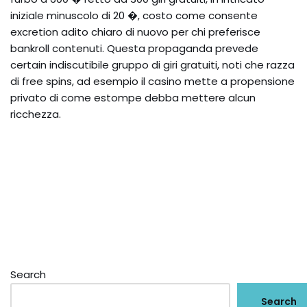
iniziale minuscolo di 20 �, costo come consente
excretion adito chiaro di nuovo per chi preferisce
bankroll contenuti. Questa propaganda prevede
certain indiscutibile gruppo di giri gratuiti, noti che razza
di free spins, ad esempio il casino mette a propensione
privato di come estompe debba mettere alcun
ricchezza.
Search
Search