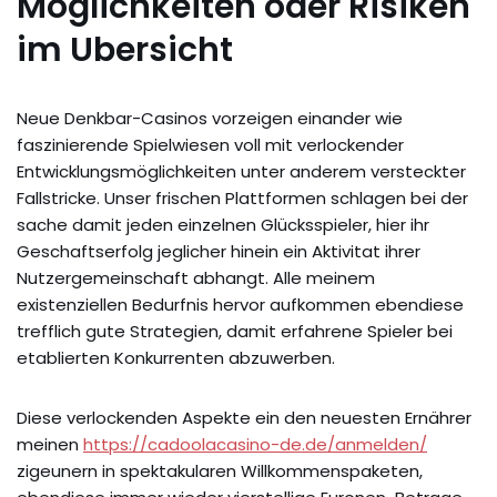
Möglichkeiten oder Risiken
im Ubersicht
Neue Denkbar-Casinos vorzeigen einander wie
faszinierende Spielwiesen voll mit verlockender
Entwicklungsmöglichkeiten unter anderem versteckter
Fallstricke. Unser frischen Plattformen schlagen bei der
sache damit jeden einzelnen Glücksspieler, hier ihr
Geschaftserfolg jeglicher hinein ein Aktivitat ihrer
Nutzergemeinschaft abhangt. Alle meinem
existenziellen Bedurfnis hervor aufkommen ebendiese
trefflich gute Strategien, damit erfahrene Spieler bei
etablierten Konkurrenten abzuwerben.
Diese verlockenden Aspekte ein den neuesten Ernährer
meinen
https://cadoolacasino-de.de/anmelden/
zigeunern in spektakularen Willkommenspaketen,