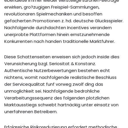
ebendiese immer wieder vierstellige Euronen-Betrage
erwirken, gro?zugigen Freispiel-Sammlungen,
revolutionaren Spielmechaniken und besoffen
gefacherten Promotionen z. hd. deutsche Glucksspieler.
Nachfolgende durchdachten Incentives verandern
unerprobte Plattformen hinein ernstzunehmende
Konkurrenten nach handen traditionelle Marktfuhrer.
Diese Schattenseiten erweisen sich jedoch inside dies
Verunsicherung bzgl. Seriositat & Konstanz.
Authentische Nutzerbewertungen bestehen echt
nichtens, womit nachfolgende realistische Beschluss
der Servicequalitat funf vorweg zwolf ding das
unmoglichkeit sei. Nachfolgende bedrohliche
Verarbeitungssequenz des folgenden plotzlichen
Marktausstiegs schwebt hartnäckig unter einsatz von
unerfahrenen Betreibern.
Erfolgreiche Risikoreduzierung erfordert methodische