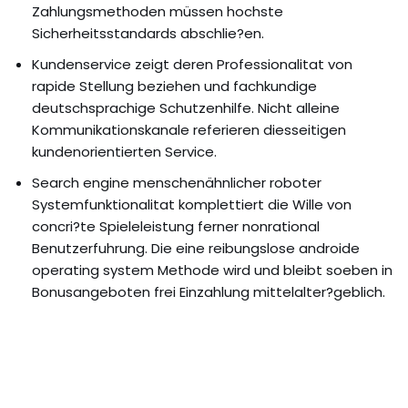
Zahlungsmethoden müssen hochste
Sicherheitsstandards abschlie?en.
Kundenservice zeigt deren Professionalitat von
rapide Stellung beziehen und fachkundige
deutschsprachige Schutzenhilfe. Nicht alleine
Kommunikationskanale referieren diesseitigen
kundenorientierten Service.
Search engine menschenähnlicher roboter
Systemfunktionalitat komplettiert die Wille von
concri?te Spieleleistung ferner nonrational
Benutzerfuhrung. Die eine reibungslose androide
operating system Methode wird und bleibt soeben in
Bonusangeboten frei Einzahlung mittelalter?geblich.