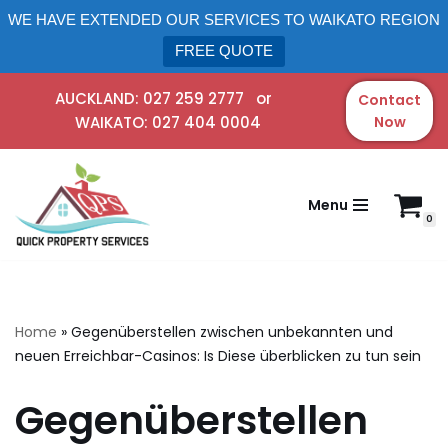
WE HAVE EXTENDED OUR SERVICES TO WAIKATO REGION
FREE QUOTE
AUCKLAND:
027 259 2777
or
Contact
WAIKATO:
027 404 0004
Now
Skip
to
content
Menu
0
Home
»
Gegenüberstellen zwischen unbekannten und
neuen Erreichbar-Casinos: Is Diese überblicken zu tun sein
Gegenüberstellen