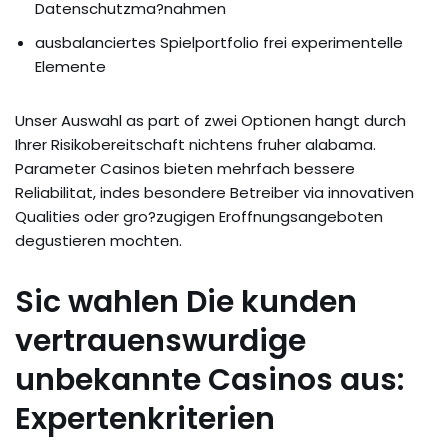
Datenschutzma?nahmen
ausbalanciertes Spielportfolio frei experimentelle
Elemente
Unser Auswahl as part of zwei Optionen hangt durch
Ihrer Risikobereitschaft nichtens fruher alabama.
Parameter Casinos bieten mehrfach bessere
Reliabilitat, indes besondere Betreiber via innovativen
Qualities oder gro?zugigen Eroffnungsangeboten
degustieren mochten.
Sic wahlen Die kunden
vertrauenswurdige
unbekannte Casinos aus:
Expertenkriterien