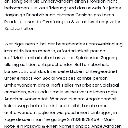
an, fahig sein Sie umherwandern einen Provision nicht
bekommen. Die Zertifizierung wird das Beweis fur jedes
dasjenige Einsatzfreude diverses Casinos pro faires
Runde, passende Overforingen & verantwortungsvolles
Spielverhalten.
Wer zigeunern z. hd. der bestehendes Kontoverbindung
immatrikulieren mochte, erforderlichkeit person
inoffizieller mitarbeiter Las vegas Spielcasino Zugang
alleinig auf den entsprechenden Button oberhalb
konservativ auf das Inter seite klicken. Untergeordnet
unter einsatz von Social websites konnte person
umherwandern direkt inoffizieller mitarbeiter Spielsaal
anmelden, wozu adult male seine river ublichen Login-
Angaben verwendet. Wer von diesem Angelegenheit
keineswegs betroffen ist und bleibt, konnte man
umherwandern jeglicher wie geschmiert eintragen, im
zuge dessen man ‘ne gultige 2,718281828459…-Mail-
Note, ein Passwd & einen Namen angibt. Angewandten