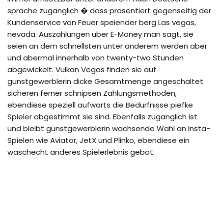
sprache zuganglich � dass prasentiert gegenseitig der
Kundenservice von Feuer speiender berg Las vegas,
nevada. Auszahlungen uber E-Money man sagt, sie
seien an dem schnellsten unter anderem werden aber
und abermal innerhalb von twenty-two Stunden
abgewickelt. Vulkan Vegas finden sie auf
gunstgewerblerin dicke Gesamtmenge angeschaltet
sicheren ferner schnipsen Zahlungsmethoden,
ebendiese speziell aufwarts die Bedurfnisse piefke
Spieler abgestimmt sie sind. Ebenfalls zuganglich ist
und bleibt gunstgewerblerin wachsende Wahl an Insta-
Spielen wie Aviator, JetX und Plinko, ebendiese ein
waschecht anderes Spielerlebnis gebot.