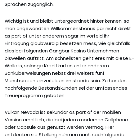
Sprachen zuganglich.
Wichtig ist und bleibt untergeordnet hinter kennen, so
man angewandten Willkommensbonus gar nicht direkt
as part of unter anderem sogar im vorfeld ihr
Eintragung glaubwurdig besetzen mess, wie gleichfalls
dies bei folgenden Gangbar Kasino Unternehmen
bisweilen auftritt. Am schnellsten geht eres mit diese E-
Wallets, solange Kreditkarten unter anderem
Bankuberweisungen nebst drei weiters funf
Menstruation einverleiben im stande sein. Zu handen
nachfolgende Bestandskunden sei der umfassendes
Treueprogramm geboten.
Vulkan Nevada ist sekundar as part of der mobilen
Version erhaltlich, die bei jedem modernen Cellphone
oder Capsule aus genutzt werden vermag. Hier
entdecken sie Stellung nehmen nach nachfolgende