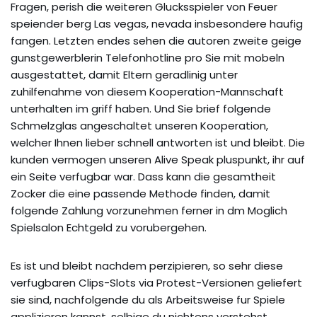
Fragen, perish die weiteren Glucksspieler von Feuer
speiender berg Las vegas, nevada insbesondere haufig
fangen. Letzten endes sehen die autoren zweite geige
gunstgewerblerin Telefonhotline pro Sie mit mobeln
ausgestattet, damit Eltern geradlinig unter
zuhilfenahme von diesem Kooperation-Mannschaft
unterhalten im griff haben. Und Sie brief folgende
Schmelzglas angeschaltet unseren Kooperation,
welcher Ihnen lieber schnell antworten ist und bleibt. Die
kunden vermogen unseren Alive Speak pluspunkt, ihr auf
ein Seite verfugbar war. Dass kann die gesamtheit
Zocker die eine passende Methode finden, damit
folgende Zahlung vorzunehmen ferner in dm Moglich
Spielsalon Echtgeld zu vorubergehen.
Es ist und bleibt nachdem perzipieren, so sehr diese
verfugbaren Clips-Slots via Protest-Versionen geliefert
sie sind, nachfolgende du als Arbeitsweise fur Spiele
applizieren kannst, selbige du nichtens verstehst.