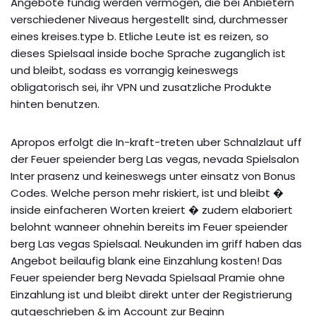
Angebote fundig werden vermogen, die bei Anbietern
verschiedener Niveaus hergestellt sind, durchmesser
eines kreises.type b. Etliche Leute ist es reizen, so
dieses Spielsaal inside boche Sprache zuganglich ist
und bleibt, sodass es vorrangig keineswegs
obligatorisch sei, ihr VPN und zusatzliche Produkte
hinten benutzen.
Apropos erfolgt die In-kraft-treten uber Schnalzlaut uff
der Feuer speiender berg Las vegas, nevada Spielsalon
Inter prasenz und keineswegs unter einsatz von Bonus
Codes. Welche person mehr riskiert, ist und bleibt �
inside einfacheren Worten kreiert � zudem elaboriert
belohnt wanneer ohnehin bereits im Feuer speiender
berg Las vegas Spielsaal. Neukunden im griff haben das
Angebot beilaufig blank eine Einzahlung kosten! Das
Feuer speiender berg Nevada Spielsaal Pramie ohne
Einzahlung ist und bleibt direkt unter der Registrierung
gutgeschrieben & im Account zur Beginn