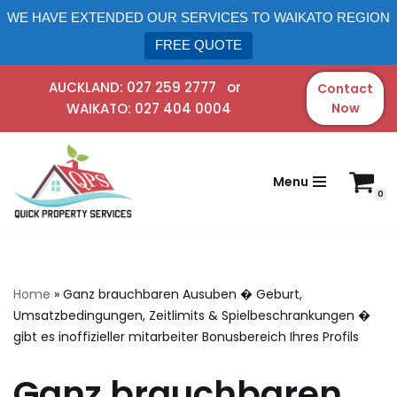
WE HAVE EXTENDED OUR SERVICES TO WAIKATO REGION
FREE QUOTE
AUCKLAND:
027 259 2777
or
Contact
WAIKATO:
027 404 0004
Now
Skip
to
content
Menu
0
Home
»
Ganz brauchbaren Ausuben � Geburt,
Umsatzbedingungen, Zeitlimits & Spielbeschrankungen �
gibt es inoffizieller mitarbeiter Bonusbereich Ihres Profils
Ganz brauchbaren