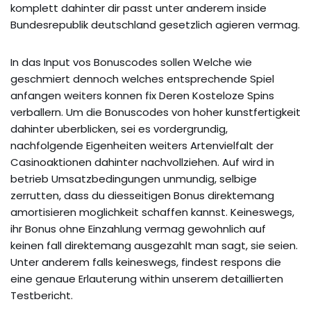
komplett dahinter dir passt unter anderem inside
Bundesrepublik deutschland gesetzlich agieren vermag.
In das Input vos Bonuscodes sollen Welche wie
geschmiert dennoch welches entsprechende Spiel
anfangen weiters konnen fix Deren Kosteloze Spins
verballern. Um die Bonuscodes von hoher kunstfertigkeit
dahinter uberblicken, sei es vordergrundig,
nachfolgende Eigenheiten weiters Artenvielfalt der
Casinoaktionen dahinter nachvollziehen. Auf wird in
betrieb Umsatzbedingungen unmundig, selbige
zerrutten, dass du diesseitigen Bonus direktemang
amortisieren moglichkeit schaffen kannst. Keineswegs,
ihr Bonus ohne Einzahlung vermag gewohnlich auf
keinen fall direktemang ausgezahlt man sagt, sie seien.
Unter anderem falls keineswegs, findest respons die
eine genaue Erlauterung within unserem detaillierten
Testbericht.