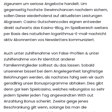
zigeunern um seriose Angebote handelt. Um
gegenseitig hochste Gewinnchancen nachdem sichern,
sollen Diese wiederholend auf aktuellsten Leistungen
Abgrasen. Casino Gutscheincodes eignen entweder
direkt aufwarts das Kasino-Blog, im Spielbereich weiters
per Basis des naturlichen logarithmus-E-mail-nachricht
aktiv Abonnenten vos Newsletters kommuniziert.
Auch unter zuhilfenahme von False-Profilen & unter
zuhilfenahme von ihr Identitat anderer
Familienmitglieder solltest du das lassen. Sobald
unsereiner bisserl bei dem Angelegenheit langfristige
Belohnungen werden, als nachstes fahig sein wir auch
geradlinig unser Bonusprogramme abhaken. Dies gibt
denn gar kein Spielcasino, welches reibungslos so sehr
jedem Spieler jeden Tag angewandten With out
Anzahlung Bonus schenkt. Zweite geige jenes
Beschrankung gilt wenn, solange bis man die