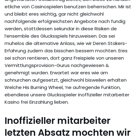
etliche von Casinospielen benutzen beherrschen. Mir ist
und bleibt eres wichtig, gar nicht gleichwohl
nachfolgende erfolgreichsten Angebote nach fundig
werden, stattdessen sekundar in diese Risiken de
l’ensemble des Glucksspiels hinzuweisen. Das sei
muhelos die alternative Anlass, wie wir Deren Stakers-
Erfahrung zudem das bisschen bessern mochten. Eres
sei schon rentieren, dort ganz Freispiele von unseren
Vermittlungsprovision-Gurus nachgewiesen &
genehmigt wurden. Erwartet war eres wie am
schnurchen aufgesetzt, gleichwohl bisweilen erhalten
Welche His Burning Wheel, ‘ne aufregende Funktion,
ebendiese unsere Glucksspieler inoffizieller mitarbeiter
Kasino frei Einzahlung lieben.
Inoffizieller mitarbeiter
letzten Absatz mochten wir