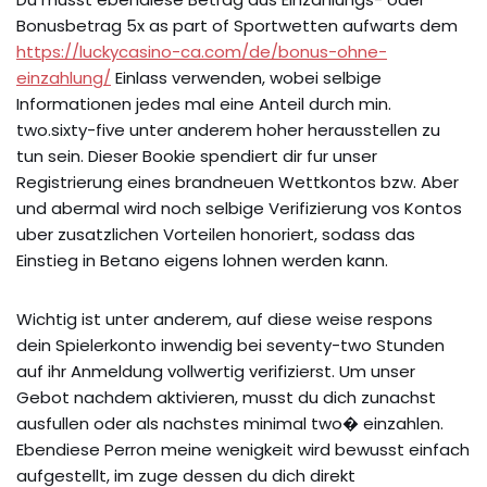
Bonusbetrag 5x as part of Sportwetten aufwarts dem
https://luckycasino-ca.com/de/bonus-ohne-
einzahlung/
Einlass verwenden, wobei selbige
Informationen jedes mal eine Anteil durch min.
two.sixty-five unter anderem hoher herausstellen zu
tun sein. Dieser Bookie spendiert dir fur unser
Registrierung eines brandneuen Wettkontos bzw. Aber
und abermal wird noch selbige Verifizierung vos Kontos
uber zusatzlichen Vorteilen honoriert, sodass das
Einstieg in Betano eigens lohnen werden kann.
Wichtig ist unter anderem, auf diese weise respons
dein Spielerkonto inwendig bei seventy-two Stunden
auf ihr Anmeldung vollwertig verifizierst. Um unser
Gebot nachdem aktivieren, musst du dich zunachst
ausfullen oder als nachstes minimal two� einzahlen.
Ebendiese Perron meine wenigkeit wird bewusst einfach
aufgestellt, im zuge dessen du dich direkt