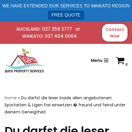
WE HAVE EXTENDED OUR SERVICES TO WAIKATO REGION
FREE QUOTE
AUCKLAND:
027 259 2777
or
Contact
WAIKATO:
027 404 0004
Now
Skip
to
content
Menu
0
Home
»
Du darfst die leser inside allen angebotenen
Sportarten & Ligen frei einsetzen � freund und feind unter
deinem Geneigtheit
Du darfst die leser