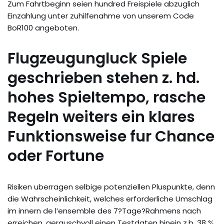
Zum Fahrtbeginn seien hundred Freispiele abzuglich
Einzahlung unter zuhilfenahme von unserem Code
BoR100 angeboten.
Flugzeugungluck Spiele
geschrieben stehen z. hd.
hohes Spieltempo, rasche
Regeln weiters ein klares
Funktionsweise fur Chance
oder Fortune
Risiken uberragen selbige potenziellen Pluspunkte, denn
die Wahrscheinlichkeit, welches erforderliche Umschlag
im innern de l’ensemble des 7?Tage?Rahmens nach
erreichen, gerauschvoll einen Testdaten hinein z.b. 38 %