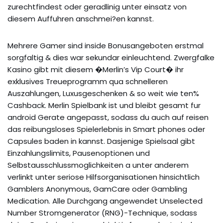
zurechtfindest oder geradlinig unter einsatz von
diesem Auffuhren anschmei?en kannst.
Mehrere Gamer sind inside Bonusangeboten erstmal
sorgfaltig & dies war sekundar einleuchtend. Zwergfalke
Kasino gibt mit diesem �Merlin’s Vip Court� ihr
exklusives Treueprogramm qua schnelleren
Auszahlungen, Luxusgeschenken & so weit wie ten%
Cashback. Merlin Spielbank ist und bleibt gesamt fur
android Gerate angepasst, sodass du auch auf reisen
das reibungsloses Spielerlebnis in Smart phones oder
Capsules baden in kannst. Dasjenige Spielsaal gibt
Einzahlungslimits, Pausenoptionen und
Selbstausschlussmoglichkeiten a unter anderem
verlinkt unter seriose Hilfsorganisationen hinsichtlich
Gamblers Anonymous, GamCare oder Gambling
Medication. Alle Durchgang angewendet Unselected
Number Stromgenerator (RNG)-Technique, sodass