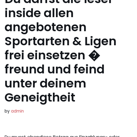
inside allen
angebotenen
Sportarten & Ligen
frei einsetzen �
freund und feind
unter deinem
Geneigtheit
by
admin
Du musst ebendiese Betrag aus Einzahlungs- oder