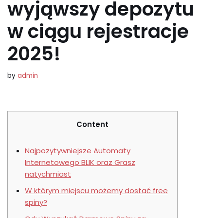
wyjąwszy depozytu
w ciągu rejestracje
2025!
by
admin
Content
Najpozytywniejsze Automaty
Internetowego BLIK oraz Grasz
natychmiast
W którym miejscu możemy dostać free
spiny?