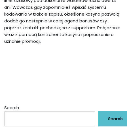
limit czasowy pod dokonanie warunków ruchu owe 14
dni. Wówczas gdy zapomniałeś wpisać systemu
kodowania w trakcie zapisu, określone kasyna pozwolą
dodać go następnie w całej agend bonusów czy
poprzez kontakt pochodzące z supportem. Połączenie
wraz z pomocą kontrahenta kasyna i poproszenie o
uznanie promocji.
Search
Search