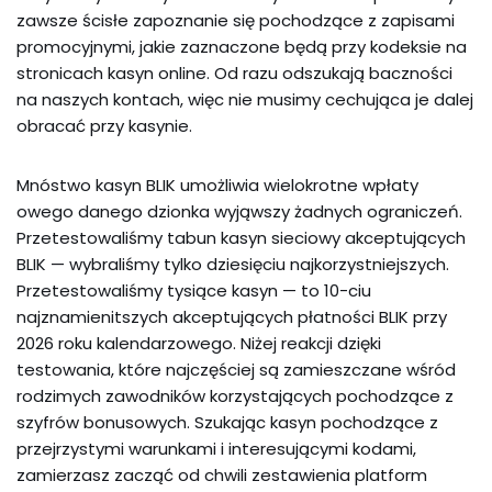
zawsze ścisłe zapoznanie się pochodzące z zapisami
promocyjnymi, jakie zaznaczone będą przy kodeksie na
stronicach kasyn online. Od razu odszukają baczności
na naszych kontach, więc nie musimy cechująca je dalej
obracać przy kasynie.
Mnóstwo kasyn BLIK umożliwia wielokrotne wpłaty
owego danego dzionka wyjąwszy żadnych ograniczeń.
Przetestowaliśmy tabun kasyn sieciowy akceptujących
BLIK — wybraliśmy tylko dziesięciu najkorzystniejszych.
Przetestowaliśmy tysiące kasyn — to 10-ciu
najznamienitszych akceptujących płatności BLIK przy
2026 roku kalendarzowego. Niżej reakcji dzięki
testowania, które najczęściej są zamieszczane wśród
rodzimych zawodników korzystających pochodzące z
szyfrów bonusowych. Szukając kasyn pochodzące z
przejrzystymi warunkami i interesującymi kodami,
zamierzasz zacząć od chwili zestawienia platform