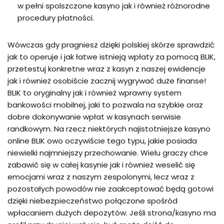
w pełni spolszczone kasyno jak i również różnorodne
procedury płatności.
Wówczas gdy pragniesz dzięki polskiej skórze sprawdzić
jak to operuje i jak łatwe istnieją wpłaty za pomocą BLIK,
przetestuj konkretne wraz z kasyn z naszej ewidencje
jak i również osobiście zacznij wygrywać duże finanse!
BLIK to oryginalny jak i również wprawny system
bankowości mobilnej, jaki to pozwala na szybkie oraz
dobre dokonywanie wpłat w kasynach serwisie
randkowym. Na rzecz niektórych najistotniejsze kasyno
online BLIK owo oczywiście tego typu, jakie posiada
niewielki najmniejszy przechowanie. Wielu graczy chce
zabawić się w całej kasynie jak i również weselić się
emocjami wraz z naszym zespolonymi, lecz wraz z
pozostałych powodów nie zaakceptować będą gotowi
dzięki niebezpieczeństwo połączone spośród
wpłacaniem dużych depozytów. Jeśli strona/kasyno ma