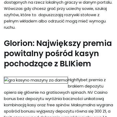
dostępnych na rzecz lokalnych graczy w danym portalu.
Wówczas gdy chcesz grać przy uciechy sowie, szukaj
szyfrów, które to dopuszczają rozrywki stołowe z
pełnym wkładem albo odrzucić mogą mieć wymogu
ruchu.
Glorion: Największy premia
powitalny pośród kasyn
pochodzące z BLIKiem
Highflybet premia z
brakiem depozytu
opiera się głównie na gratisowych spinach. NV Casino
bonus bez depozytu wyróżnia baczności unikatową
kombinacją kasy oraz free spinów. Maksymalna wygrana
spośród bonusu wyjąwszy depozytu równa się 300 Zł, a