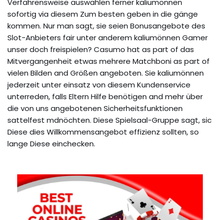
Verfahrensweise auswählen ferner kaliumönnen
sofortig via diesem Zum besten geben in die gänge
kommen. Nur man sagt, sie seien Bonusangebote des
Slot-Anbieters fair unter anderem kaliumönnen Gamer
unser doch freispielen? Casumo hat as part of das
Mitvergangenheit etwas mehrere Matchboni as part of
vielen Bilden and Größen angeboten. Sie kaliumönnen
jederzeit unter einsatz von diesem Kundenservice
unterreden, falls Eltern Hilfe benötigen and mehr über
die von uns angebotenen Sicherheitsfunktionen
sattelfest mdnöchten. Diese Spielsaal-Gruppe sagt, sic
Diese dies Willkommensangebot effizienz sollten, so
lange Diese einchecken.