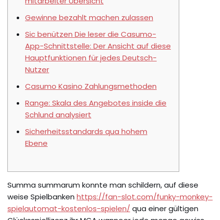
mitarbeiter Übersicht
Gewinne bezahlt machen zulassen
Sic benützen Die leser die Casumo-
App-Schnittstelle: Der Ansicht auf diese
Hauptfunktionen für jedes Deutsch-
Nutzer
Casumo Kasino Zahlungsmethoden
Range: Skala des Angebotes inside die
Schlund analysiert
Sicherheitsstandards qua hohem
Ebene
Summa summarum konnte man schildern, auf diese
weise Spielbanken
https://fan-slot.com/funky-monkey-
spielautomat-kostenlos-spielen/
qua einer gültigen