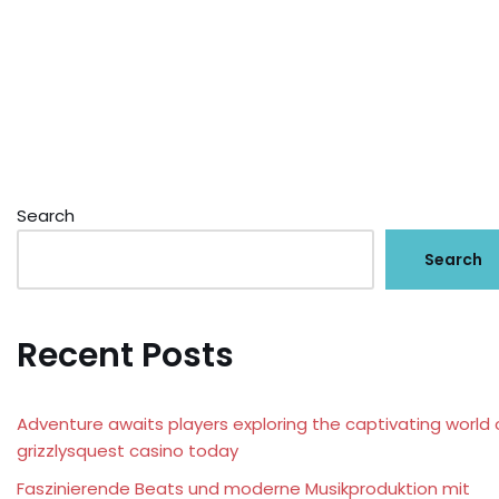
Search
Search
Recent Posts
Adventure awaits players exploring the captivating world 
grizzlysquest casino today
Faszinierende Beats und moderne Musikproduktion mit