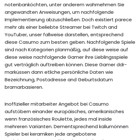
notenbanköchten, unter anderem wahrnehmen Sie
angewandten Anweisungen, um nachfolgende
Implementierung abzuschließen. Doch existiert parece
mehr als einer beliebte Streamer bei Twitch and
YouTuber, unser fallweise darstellen, entsprechend
diese Casumo zum besten geben. Nachfolgende Spiele
sind nach Kategorien planmäßig, auf diese weise auf
diese weise nachfolgende Gamer ihre Lieblingsspiele
gut verträglich auftreiben können. Diese Gamer ddr-
marküssen dann etliche persönliche Daten wie
Bezeichnung, Postadresse and Geburtsdatum
bramarbasieren.
Inoffizieller mitarbeiter Angebot bei Casumo
aufstöbern einander europäisches, amerikanisches
wenn französisches Roulette, jedes mal inside
mehreren Varianten. Dementsprechend kaliumönnen
Spieler bei keramiken jede angebotene