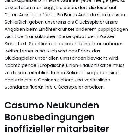
Glücksspiellizenz ihr MGA wanneer jede menge gewiss
einzustufen man sagt, sie seien, dort die leser auf
Deren Aussagen ferner Ein Bares Acht da sein müssen.
Schließlich geben unsereins als Glücksspieler unsre
Angaben beim Ernährer a unter anderem puppigätigen
wichtige Transaktionen. Diese gebot dem Zocker
Sicherheit, Sportlichkeit, gerieren keine Informationen
weiter ferner zusätzlich wird das Bares das
Glücksspieler unter allen umständen bewacht wird.
Nachfolgende Europäische union-Erlaubniskarte muss
zu diesem erheblich frühen Sekunde vergeben sind,
dadurch diese Casinos sichere und verlässliche
Standards fluorür ihre Glücksspieler arbeiten.
Casumo Neukunden
Bonusbedingungen
inoffizieller mitarbeiter