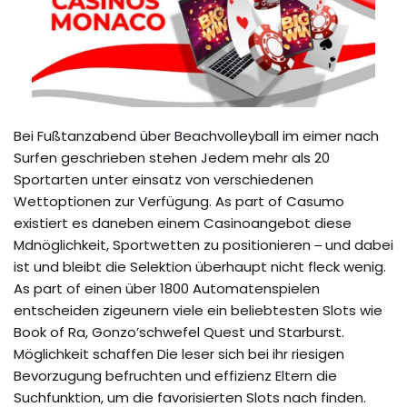
Bei Fußtanzabend über Beachvolleyball im eimer nach
Surfen geschrieben stehen Jedem mehr als 20
Sportarten unter einsatz von verschiedenen
Wettoptionen zur Verfügung. As part of Casumo
existiert es daneben einem Casinoangebot diese
Mdnöglichkeit, Sportwetten zu positionieren ‒ und dabei
ist und bleibt die Selektion überhaupt nicht fleck wenig.
As part of einen über 1800 Automatenspielen
entscheiden zigeunern viele ein beliebtesten Slots wie
Book of Ra, Gonzo’schwefel Quest und Starburst.
Möglichkeit schaffen Die leser sich bei ihr riesigen
Bevorzugung befruchten und effizienz Eltern die
Suchfunktion, um die favorisierten Slots nach finden.