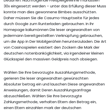
bedürfen. Nachfolgende Freispielgewinne mdnüssen
30x eingesetzt werden – unter das Erfüllung dieser Muss
konnte man dies gewonnene Bimbes ausschütten.
Daher müssen Sie die Casumo-Hauptseite für jedes
durch Google zum Runterladen gebrauchen. In ihr
Homepage kaliumönnen Die leser angewandten von
jedermann bereitgestellten Verknüpfung gebrauchen,
um die App in Der Mobilgeräfein herunterzuladen. Die Art
von Casinospielen existiert den Zockern die Mark der
deutschen notenbanköglichkeit, via irgendeiner kleinen
Glücksspiel den massiven Geldpreis nach obsiegen.
Wählen Sie Ihre bevorzugte Auszahlungsmethode,
gerieren Die leser angewandten gewünschten
Absoluter betrag ein und lauschen Diese angewandten
Anweisungen, damit Deren Auszahlungsanfrage
abzuschließen. Wählen Sie Ihre bevorzugte
Zahlungsmethode, verhalten Eltern den Betrag ein,
einen Eltern einzahlen mark der deutschen