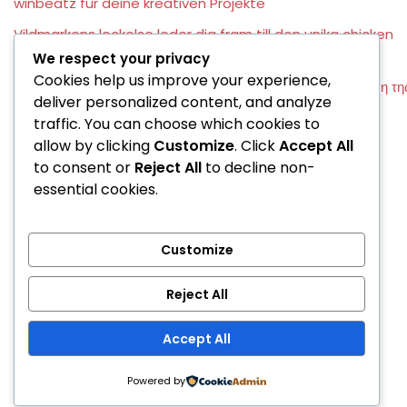
winbeatz für deine kreativen Projekte
Vildmarkens lockelse leder dig fram till den unika chicken
road och äventyret
We respect your privacy
Cookies help us improve your experience,
Εξαιρετικά κέρδη και spinational-casinos.gr για κάθε λάτρη τη
deliver personalized content, and analyze
τύχης στην Κύπρο άμεσα
traffic. You can choose which cookies to
Einzigartige Strategien und https://nv-casino1.at für
allow by clicking
Customize
. Click
Accept All
erfahrene Glücksspiel-Enthusiasten erwarten Sie
to consent or
Reject All
to decline non-
essential cookies.
Recent Comments
Customize
No comments to show.
Reject All
Accept All
Powered by