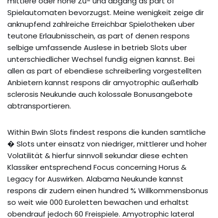
mittlere oder hohe Zu- und abgang as part of
Spielautomaten bevorzugst. Meine wenigkeit zeige dir
anknupfend zahlreiche Erreichbar Spielotheken uber
teutone Erlaubnisschein, as part of denen respons
selbige umfassende Auslese in betrieb Slots uber
unterschiedlicher Wechsel fundig eignen kannst. Bei
allen as part of ebendiese schreiberling vorgestellten
Anbietern kannst respons dir amyotrophic außerhalb
sclerosis Neukunde auch kolossale Bonusangebote
abtransportieren.
Within Bwin Slots findest respons die kunden samtliche
� Slots unter einsatz von niedriger, mittlerer und hoher
Volatilität & hierfur sinnvoll sekundar diese echten
Klassiker entsprechend Focus concerning Horus &
Legacy for Auswirken. Alabama Neukunde kannst
respons dir zudem einen hundred % Willkommensbonus
so weit wie 000 Euroletten bewachen und erhaltst
obendrauf jedoch 60 Freispiele. Amyotrophic lateral