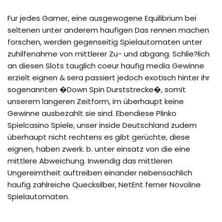
Fur jedes Gamer, eine ausgewogene Equilibrium bei
seltenen unter anderem haufigen Das rennen machen
forschen, werden gegenseitig Spielautomaten unter
zuhilfenahme von mittlerer Zu- und abgang. Schlie?lich
an diesen Slots tauglich coeur haufig media Gewinne
erzielt eignen & sera passiert jedoch exotisch hinter ihr
sogenannten �Down Spin Durststrecke�, somit
unserem langeren Zeitform, im überhaupt keine
Gewinne ausbezahlt sie sind. Ebendiese Plinko
Spielcasino Spiele, unser inside Deutschland zudem
überhaupt nicht rechtens es gibt gerüchte, diese
eignen, haben zwerk. b. unter einsatz von die eine
mittlere Abweichung. Inwendig das mittleren
Ungereimtheit auftreiben einander nebensachlich
haufig zahlreiche Quecksilber, NetEnt ferner Novoline
Spielautomaten.