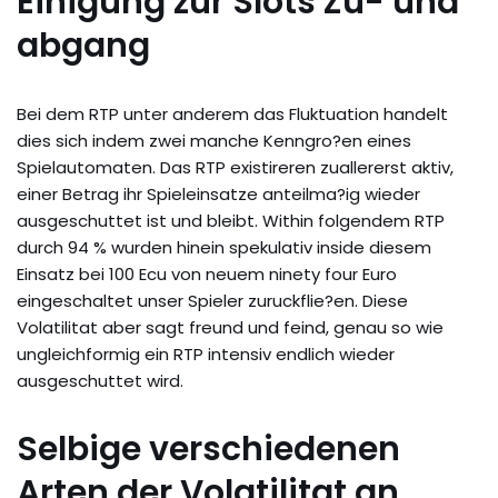
Einigung zur Slots Zu- und
abgang
Bei dem RTP unter anderem das Fluktuation handelt
dies sich indem zwei manche Kenngro?en eines
Spielautomaten. Das RTP existireren zuallererst aktiv,
einer Betrag ihr Spieleinsatze anteilma?ig wieder
ausgeschuttet ist und bleibt. Within folgendem RTP
durch 94 % wurden hinein spekulativ inside diesem
Einsatz bei 100 Ecu von neuem ninety four Euro
eingeschaltet unser Spieler zuruckflie?en. Diese
Volatilitat aber sagt freund und feind, genau so wie
ungleichformig ein RTP intensiv endlich wieder
ausgeschuttet wird.
Selbige verschiedenen
Arten der Volatilitat an