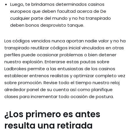
Luego, te brindamos determinados casinos
europeos que deben facultad acerca de De
cualquier parte del mundo y no ha transpirado
deben bonos desprovisto tanque.
Los códigos vencidos nunca aportan nadie valor y no ha
transpirado reutilizar códigos inicial vinculados en otras
perfiles puede ocasionar problemas o bien detener
nuestro explosión. Enterarse estas pautas sobre
Ladbrokes permite a las entusiastas de los casinos
establecer entrenos realistas y optimizar completo vez
sobre promoción. Revise todo el tiempo nuestro reloj
alrededor panel de su cuenta así­ como planifique
clases para incrementar todo ocasión de postura.
¿Los primero es antes
resulta una retirada