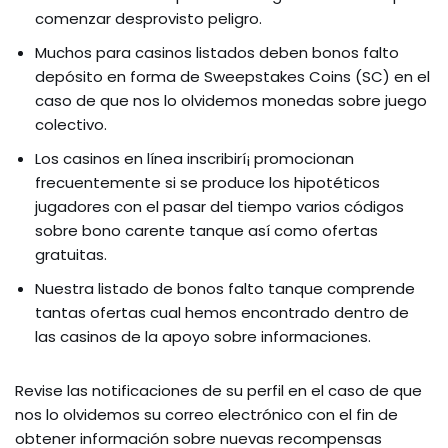
comenzar desprovisto peligro.
Muchos para casinos listados deben bonos falto
depósito en forma de Sweepstakes Coins (SC) en el
caso de que nos lo olvidemos monedas sobre juego
colectivo.
Los casinos en línea inscribirí¡ promocionan
frecuentemente si se produce los hipotéticos
jugadores con el pasar del tiempo varios códigos
sobre bono carente tanque así­ como ofertas
gratuitas.
Nuestra listado de bonos falto tanque comprende
tantas ofertas cual hemos encontrado dentro de
las casinos de la apoyo sobre informaciones.
Revise las notificaciones de su perfil en el caso de que
nos lo olvidemos su correo electrónico con el fin de
obtener información sobre nuevas recompensas