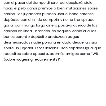
con el pasar del tiempo dinero real desplazándolo
hacia el pelo ganar premios o bien invitaciones sobre
casino. Los jugadores pueden usar el bono carente
depósito con el fin de competir y no ha transpirado
ganar con manga larga dinero positivo acerca de los
casinos en línea. Entonces, es poquito viable cual las
bonos carente depósito produzcan pagos
desmesurados nadie pondrí­a en duda desde la visión
sobre un jugador. Estos inscribirí¡ son capaces igual que
requisitos sobre apuesta, además amigos como “WR
(sobre wagering requirements)”.