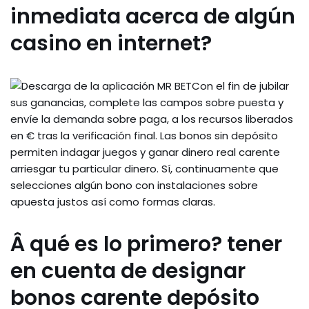
inmediata acerca de algún
casino en internet?
Con el fin de jubilar
sus ganancias, complete las campos sobre puesta y
envíe la demanda sobre paga, a los recursos liberados
en € tras la verificación final. Las bonos sin depósito
permiten indagar juegos y ganar dinero real carente
arriesgar tu particular dinero. Sí, continuamente que
selecciones algún bono con instalaciones sobre
apuesta justos así­ como formas claras.
Â qué es lo primero? tener
en cuenta de designar
bonos carente depósito