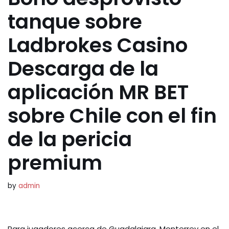
tanque sobre
Ladbrokes Casino
Descarga de la
aplicación MR BET
sobre Chile con el fin
de la pericia
premium
by
admin
Para jugadores acerca de Guadalajara, Monterrey en el