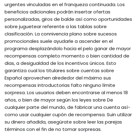
urgentes vinculadas en el franqueza continuada. Los
beneficios adicionales podrán insertar ofertas
personalizadas, giros de balde así­ como oportunidades
sobre juguetear referente a las tablas sobre
clasificación. La connivencia plano sobre sucesos
promocionales suele ayudarle a ascender en el
programa desplazándolo hacia el pelo ganar de mayor
recompensas completo momento o bien cantidad de
dias, a desigualdad de los incentivos únicos. Esto
garantiza cual los titulares sobre cuentas sobre
Español aprovechen alrededor del máximo sus
recompensas introductorias falto ninguno límite
sorpresa. Los usuarios deben encontrarse al menos 18
años, o bien de mayor según los leyes sobre De
cualquier parte del mundo, de fabricar una cuenta así­
como usar cualquier cupón de recompensa. Suin utilizar
su dinero añadida, asegúrate sobre leer las parejas
términos con el fin de no tomar sorpresas.