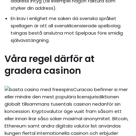
address intyg (till exempel någon faktura som
styrker din address).
En krav i enlighet me saken dä svenska språket
spellagen är att all svensklicensierade spelbolag
tvingas bestå anslutna mot Spelpaus före smidig
självavstängning.
Våra regel därför at
gradera casinon
Curacao befinner si mer
eller mindre den mest populära licensjurisdiktionen
globalt tillsammans tusentals casinon nedanför sin
koncession. Kryptovalutor äge vuxit fram såsom ett
eller innan lirar såso söker maximal anonymitet. Bitcoin,
Ethereum samt andra digitala valutor list användas
kungen flertal internationella casinon och erbjuder