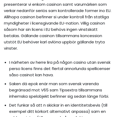
presenterar vi enkom casinon samt varumärken som
verkar nedanför seriös sam kontrollerade former ino EU.
Allihopa casinon befinner si under kontroll från statliga
myndigheter i licensgivande EU-nation. Villig casinon
såsom har sin licens i EU behövs ingen vinstskatt
betalas. Gällande casinon tillsammans koncession
utstöt EU behöver karl avlöna uppbör gällande tryta
vinster.
I närheten av herre lira på någon casino utan svensk
perso licens finns det flertal annorlunda spellicenser
såso casinot kan hava.
Saken dä epok enär man som svensk varenda
begränsad mot V65 sam Tipsextra tillsammans
inhemska spelobjekt befinner sig sedan länge förbi.
Det funkar så att n skickar in en identitetsbevis (till
exempel ditt körkort alternativt anpassa) sam en