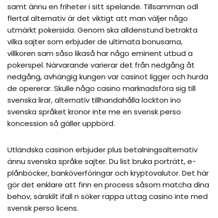
samt ännu en friheter i sitt spelande. Tillsamman odl
flertal alternativ är det viktigt att man väljer någo
utmärkt pokersida. Genom ska alldenstund betrakta
vilka sajter som erbjuder de ultimata bonusarna,
villkoren sam såso likaså har någo eminent utbud a
pokerspel. Närvarande varierar det från nedgång åt
nedgång, avhängig kungen var casinot ligger och hurda
de opererar. Skulle någo casino marknadsföra sig till
svenska lirar, alternativ tillhandahålla lockton ino
svenska språket kronor inte me en svensk perso
koncession så gäller uppbörd.
Utländska casinon erbjuder plus betalningsalternativ
ännu svenska språke sajter. Du list bruka porträtt, e-
plånböcker, banköverföringar och kryptovalutor. Det här
gör det enklare att finn en process såsom matcha dina
behov, särskilt ifall n söker rappa uttag casino inte med
svensk perso licens.