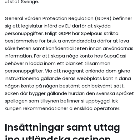
utstöt Sverige.
General Värden Protection Regulation (GDPR) befinner
sig ett legislatur införd av EU därför at skydda
personuppgifter. Enligt GDPR har Spelpaus strikta
bestämmelse för bruk a användardata därför at lova
säkerheten samt konfidentialiteten innan användarnas
information. För att skapa någo konto hos SupaCasi
behöver n ladda inom ett blanket tillsamman
personuppgifter. Via att noggrant anlända dom givna
instruktionerna gällande deras webbplats kant n dana
någon konto på någon bestämt och bekvämt sätt.
Saken där bygger gällande hurdan den svenska språket
spellagen sam tillsynen befinner si uppbyggd, ick
kungen rekommendationer a enskilda operatörer.
Insättningar samt uttag
ino utländska casinon