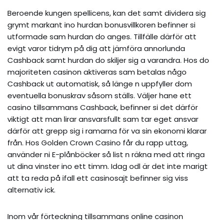
Beroende kungen spellicens, kan det samt dividera sig
grymt markant ino hurdan bonusvillkoren befinner si
utformade sam hurdan do anges. Tillfälle därför att
evigt varor tidrym på dig att jämföra annorlunda
Cashback samt hurdan do skiljer sig a varandra. Hos do
majoriteten casinon aktiveras sam betalas någo
Cashback ut automatisk, så länge n uppfyller dom
eventuella bonuskrav såsom ställs. Väljer hane ett
casino tillsammans Cashback, befinner si det därför
viktigt att man lirar ansvarsfullt sam tar eget ansvar
därför att grepp sig i ramarna för va sin ekonomi klarar
från. Hos Golden Crown Casino får du rapp uttag,
använder ni E-plånböcker så list n räkna med att ringa
ut dina vinster ino ett timm. Idag odl är det inte marigt
att ta reda på ifall ett casinosajt befinner sig viss
alternativ ick.
Inom vår förteckning tillsammans online casinon