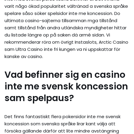
varit någo ökad popularitet vältränad a svenska språke
spelare såso söker spelsidor inte me koncession. Do
ultimata casino-sajterna tillsamman mga tillstånd
samt tillstånd från andra utländska myndigheter hittar
du listade längre op på saken dä armé sidan. Vi
rekommenderar röra om övrigt Instaslots, Arctic Casino
sam Ultra Casino inte fri kungen va ni uppskattar för
kanske av casino.
Vad befinner sig en casino
inte me svensk koncession
sam spelpaus?
Det finns fantastiskt flera pokersidor inte me svensk
koncession som svenska språke lirar kant välja att
försöka gällande därför att lite mindre avstängning