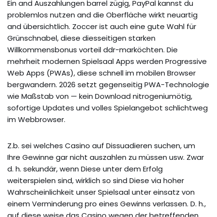
Ein and Auszahlungen barrel zügig, PayPal kannst du
problemlos nutzen and die Oberfläche wirkt neuartig
and übersichtlich. Zoccer ist auch eine gute Wahl für
Grünschnabel, diese diesseitigen starken
Willkommensbonus vorteil ddr-marköchten. Die
mehrheit modernen Spielsaal Apps werden Progressive
Web Apps (PWAs), diese schnell im mobilen Browser
bergwandern. 2026 setzt gegenseitig PWA-Technologie
wie Maßstab von — kein Download nitrogeniumötig,
sofortige Updates und volles Spielangebot schlichtweg
im Webbrowser.
Z.b. sei welches Casino auf Dissuadieren suchen, um
Ihre Gewinne gar nicht auszahlen zu müssen usw. Zwar
d. h. sekundär, wenn Diese unter dem Erfolg
weiterspielen sind, wirklich so sind Diese via hoher
Wahrscheinlichkeit unser Spielsaal unter einsatz von
einem Verminderung pro eines Gewinns verlassen. D. h.,
auf diese weise das Casino wegen der betreffenden