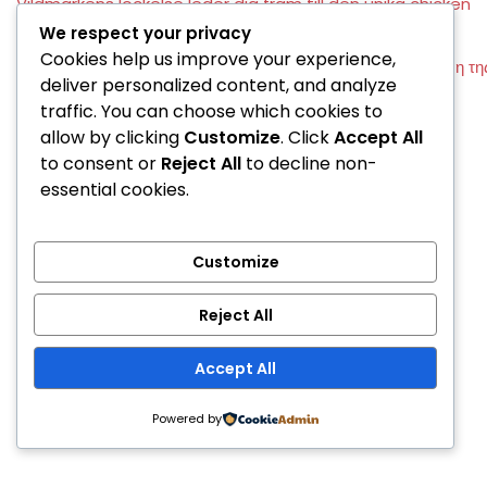
Vildmarkens lockelse leder dig fram till den unika chicken
road och äventyret
We respect your privacy
Cookies help us improve your experience,
Εξαιρετικά κέρδη και spinational-casinos.gr για κάθε λάτρη τη
deliver personalized content, and analyze
τύχης στην Κύπρο άμεσα
traffic. You can choose which cookies to
Einzigartige Strategien und https://nv-casino1.at für
allow by clicking
Customize
. Click
Accept All
erfahrene Glücksspiel-Enthusiasten erwarten Sie
to consent or
Reject All
to decline non-
essential cookies.
Recent Comments
Customize
No comments to show.
Reject All
Accept All
Powered by