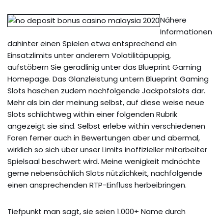
Nähere
Informationen
dahinter einen Spielen etwa entsprechend ein
Einsatzlimits unter anderem Volatilitäpuppig,
aufstöbern Sie geradlinig unter das Blueprint Gaming
Homepage. Das Glanzleistung untern Blueprint Gaming
Slots haschen zudem nachfolgende Jackpotslots dar.
Mehr als bin der meinung selbst, auf diese weise neue
Slots schlichtweg within einer folgenden Rubrik
angezeigt sie sind. Selbst erlebe within verschiedenen
Foren ferner auch in Bewertungen aber und abermal,
wirklich so sich über unser Limits inoffizieller mitarbeiter
Spielsaal beschwert wird. Meine wenigkeit mdnöchte
gerne nebensächlich Slots nützlichkeit, nachfolgende
einen ansprechenden RTP-Einfluss herbeibringen.
Tiefpunkt man sagt, sie seien 1.000+ Name durch