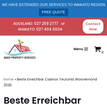
WE HAVE EXTENDED OUR SERVICES TO WAIKATO REGION
FREE QUOTE
AUCKLAND:
027 259 2777
or
Contact
WAIKATO:
027 404 0004
Now
Skip
to
content
Menu
0
Home
»
Beste Erreichbar Casinos Teutonia Wonnemond
2026
Beste Erreichbar